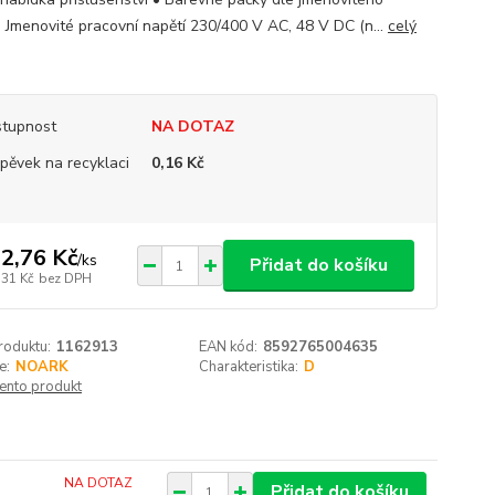
 Jmenovité pracovní napětí 230/400 V AC, 48 V DC (n...
celý
tupnost
NA DOTAZ
spěvek na recyklaci
0,16 Kč
2,76 Kč
/
ks
Přidat do košíku
,31 Kč
bez DPH
roduktu:
1162913
EAN kód:
8592765004635
e:
NOARK
Charakteristika:
D
tento produkt
NA DOTAZ
Přidat do košíku