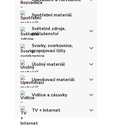
Spotřební materiál
Světelné zdroje,
příslušenství
Svorky, svorkovnice,
propojovací lišty
Úložný materiál
Upevňovací materiál
Vidlice a zásuvky
TV + Internet