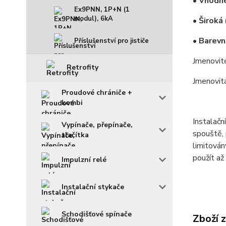
• Vhodné
Ex9PNN, 1P+N (1
modul), 6kA
• Široká
• Barevn
Příslušenství pro jističe
Jmenovit
Retrofity
Jmenovit
Proudové chrániče +
kombi
Instalačn
Vypínače, přepínače,
spouště, 
tlačítka
limitová
použít až
Impulzní relé
Instalační stykače
Schodišťové spínače
Zboží 