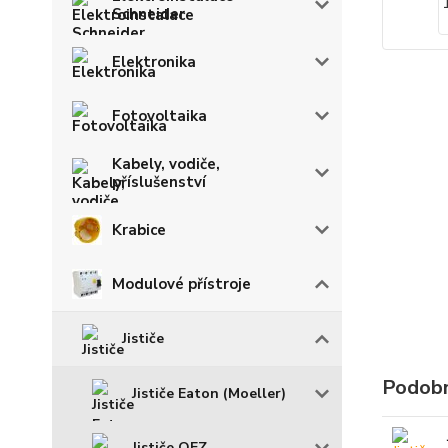
Schneider
Elektronika
Fotovoltaika
Kabely, vodiče,
příslušenství
Krabice
Modulové přístroje
Jističe
Podobn
Jističe Eaton (Moeller)
Jističe OEZ