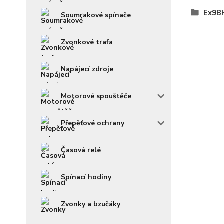
Ex9BH
Soumrakové spínače
Zvonkové trafa
Napájecí zdroje
Motorové spouštěče
Přepěťové ochrany
Časová relé
Spínací hodiny
Zvonky a bzučáky