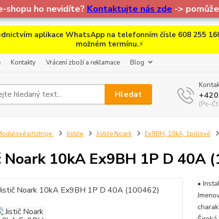
e-shopu ho nevidíte?
Kontaktujte nás zde
-> pomůžem
dnictvím aplikace WhatsApp na telefonním čísle 608 255 160
možném termínu.
⚡
e
Kontakty
Vrácení zboží a reklamace
Blog
Kontak
Hledat
+420
(Po-Čt
odulové přístroje
Jističe
Jističe Noark
Ex9BH, 10kA, 1pólové
ič Noark 10kA Ex9BH 1P D 40A 
• Insta
Jmenov
charak
Široká