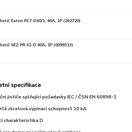
Jistič Eaton PL7-D40/1, 40A, 1P (262720)
Jistič SEZ PR 61-D 40A, 1P (0099313)
tní specifikace
ační jističe splňující požadavky IEC / ČSN EN 60898-1
itá zkratová vypínací schopnost 10 kA
cí charakteristika D