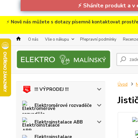
⚡
Sháníte produkt a v 
⚡
Nově nás můžete s dotazy písemně kontaktovat prostře
O nás
Vše o nákupu
Přepravní podmínky
Recenz
Úvod
M
!!! VÝPRODEJ !!!
Jist
Elektroměrové rozvaděče
Elektroinstalace ABB
Elektroinstalace