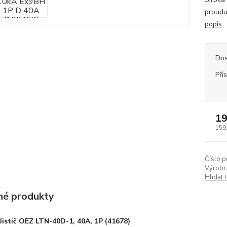
proudu
popis
Dos
Pří
19
159
Číslo p
Výrobc
Hlídat 
é produkty
Jistič OEZ LTN-40D-1, 40A, 1P (41678)