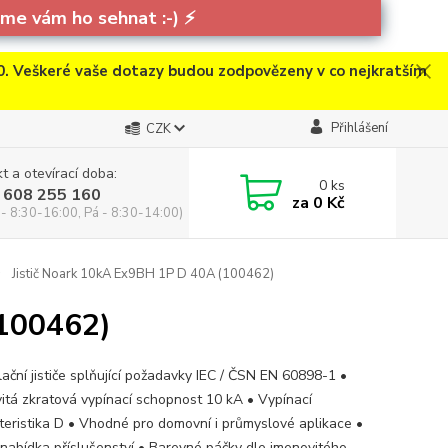
e vám ho sehnat :-)
⚡
. Veškeré vaše dotazy budou zodpovězeny v co nejkratším
Přihlášení
CZK
t a otevírací doba:
0
ks
 608 255 160
za
0 Kč
 - 8:30-16:00, Pá - 8:30-14:00)
Jistič Noark 10kA Ex9BH 1P D 40A (100462)
(100462)
lační jističe splňující požadavky IEC / ČSN EN 60898-1 •
itá zkratová vypínací schopnost 10 kA • Vypínací
teristika D • Vhodné pro domovní i průmyslové aplikace •
 nabídka příslušenství • Barevné páčky dle jmenovitého