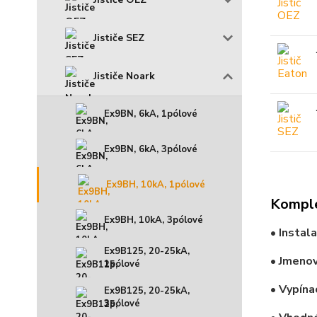
Jističe SEZ
Jističe Noark
Ex9BN, 6kA, 1pólové
Ex9BN, 6kA, 3pólové
Ex9BH, 10kA, 1pólové
Komple
Ex9BH, 10kA, 3pólové
• Instal
Ex9B125, 20-25kA,
• Jmenov
1pólové
• Vypína
Ex9B125, 20-25kA,
3pólové