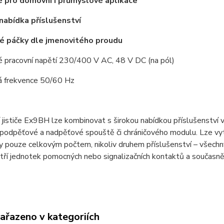
 pro domovní i průmyslové aplikace
 nabídka příslušenství
é páčky dle jmenovitého proudu
é pracovní napětí 230/400 V AC, 48 V DC (na pól)
á frekvence 50/60 Hz
í jističe Ex9BH lze kombinovat s širokou nabídkou příslušenství 
podpěťové a nadpěťové spouště či chráničového modulu. Lze vytv
ny pouze celkovým počtem, nikoliv druhem příslušenství – všec
 tří jednotek pomocných nebo signalizačních kontaktů a současně
zařazeno v kategoriích