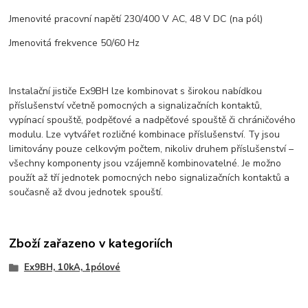
Jmenovité pracovní napětí 230/400 V AC, 48 V DC (na pól)
Jmenovitá frekvence 50/60 Hz
Instalační jističe Ex9BH lze kombinovat s širokou nabídkou
příslušenství včetně pomocných a signalizačních kontaktů,
vypínací spouště, podpěťové a nadpěťové spouště či chráničového
modulu. Lze vytvářet rozličné kombinace příslušenství. Ty jsou
limitovány pouze celkovým počtem, nikoliv druhem příslušenství –
všechny komponenty jsou vzájemně kombinovatelné. Je možno
použít až tří jednotek pomocných nebo signalizačních kontaktů a
současně až dvou jednotek spouští.
Zboží zařazeno v kategoriích
Ex9BH, 10kA, 1pólové