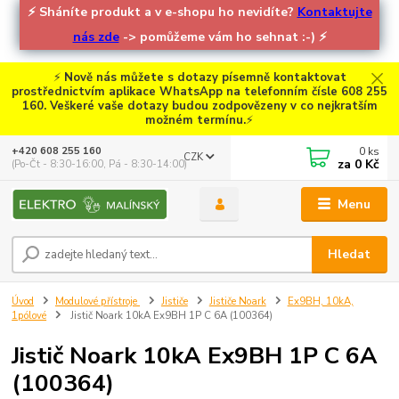
⚡
Sháníte produkt a v e-shopu ho nevidíte?
Kontaktujte
nás zde
-> pomůžeme vám ho sehnat :-)
⚡
⚡
Nově nás můžete s dotazy písemně kontaktovat
prostřednictvím aplikace WhatsApp na telefonním čísle 608 255
160. Veškeré vaše dotazy budou zodpovězeny v co nejkratším
možném termínu.
⚡
0
ks
+420 608 255 160
CZK
za
0 Kč
(Po-Čt - 8:30-16:00, Pá - 8:30-14:00)
Menu
Hledat
Úvod
Modulové přístroje
Jističe
Jističe Noark
Ex9BH, 10kA,
1pólové
Jistič Noark 10kA Ex9BH 1P C 6A (100364)
Jistič Noark 10kA Ex9BH 1P C 6A
(100364)