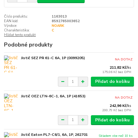
Číslo produktu:
1163013
EAN kód:
8592765003652
Výrobce:
NOARK
Charakteristika:
C
Hlídat tento produkt
Podobné produkty
Jistič SEZ PR 61-C 6A, 1P (0099205)
NA DOTAZ
211,82 Kč
/
ks
175,06 Kč
bez DPH
Přidat do košíku
Jistič OEZ LTN-6C-1, 6A, 1P (41653)
NA DOTAZ
242,96 Kč
/
ks
200,79 Kč
bez DPH
Přidat do košíku
Jistič Eaton PL7-C6/1, 6A, 1P, 262701
Skladem více než 10 ks