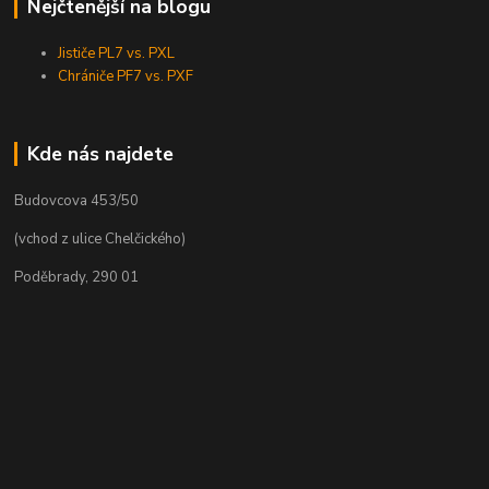
Nejčtenější na blogu
Jističe PL7 vs. PXL
Chrániče PF7 vs. PXF
Kde nás najdete
Budovcova 453/50
(vchod z ulice Chelčického)
Poděbrady, 290 01