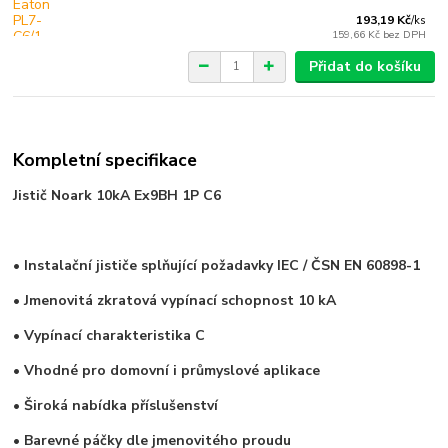
193,19 Kč
/
ks
159,66 Kč
bez DPH
Přidat do košíku
Kompletní specifikace
Jistič Noark 10kA Ex9BH 1P C6
• Instalační jističe splňující požadavky IEC / ČSN EN 60898-1
• Jmenovitá zkratová vypínací schopnost
10 kA
• Vypínací charakteristika C
• Vhodné pro domovní i průmyslové aplikace
• Široká nabídka příslušenství
• Barevné páčky dle jmenovitého proudu