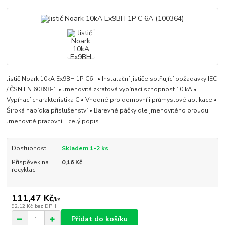
Jistič Noark 10kA Ex9BH 1P C6 • Instalační jističe splňující požadavky IEC
/ ČSN EN 60898-1 • Jmenovitá zkratová vypínací schopnost 10 kA •
Vypínací charakteristika C • Vhodné pro domovní i průmyslové aplikace •
Široká nabídka příslušenství • Barevné páčky dle jmenovitého proudu
Jmenovité pracovní...
celý popis
Dostupnost
Skladem 1-2 ks
Příspěvek na
0,16 Kč
recyklaci
111,47 Kč
/
ks
92,12 Kč
bez DPH
Přidat do košíku