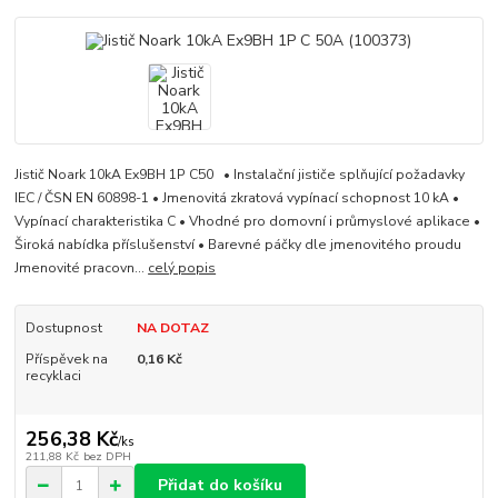
Jistič Noark 10kA Ex9BH 1P C50 • Instalační jističe splňující požadavky
IEC / ČSN EN 60898-1 • Jmenovitá zkratová vypínací schopnost 10 kA •
Vypínací charakteristika C • Vhodné pro domovní i průmyslové aplikace •
Široká nabídka příslušenství • Barevné páčky dle jmenovitého proudu
Jmenovité pracovn...
celý popis
Dostupnost
NA DOTAZ
Příspěvek na
0,16 Kč
recyklaci
256,38 Kč
/
ks
211,88 Kč
bez DPH
Přidat do košíku