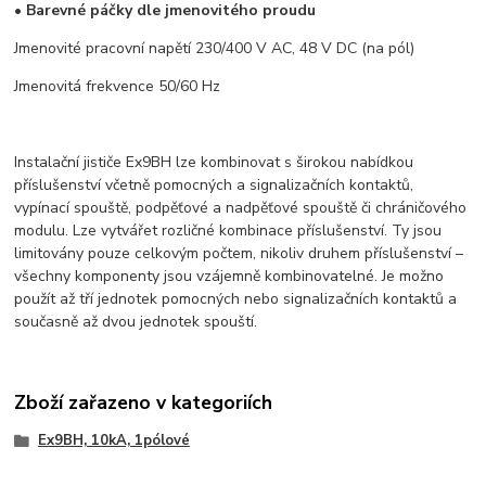
• Barevné páčky dle jmenovitého proudu
Jmenovité pracovní napětí 230/400 V AC, 48 V DC (na pól)
Jmenovitá frekvence 50/60 Hz
Instalační jističe Ex9BH lze kombinovat s širokou nabídkou
příslušenství včetně pomocných a signalizačních kontaktů,
vypínací spouště, podpěťové a nadpěťové spouště či chráničového
modulu. Lze vytvářet rozličné kombinace příslušenství. Ty jsou
limitovány pouze celkovým počtem, nikoliv druhem příslušenství –
všechny komponenty jsou vzájemně kombinovatelné. Je možno
použít až tří jednotek pomocných nebo signalizačních kontaktů a
současně až dvou jednotek spouští.
Zboží zařazeno v kategoriích
Ex9BH, 10kA, 1pólové