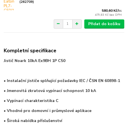
(262709)
580,60 Kč
/
ks
479,83 Kč
bez DPH
Přidat do košíku
Kompletní specifikace
Jistič Noark 10kA Ex9BH 1P C50
• Instalační jističe splňující požadavky IEC / ČSN EN 60898-1
• Jmenovitá zkratová vypínací schopnost
10 kA
• Vypínací charakteristika C
• Vhodné pro domovní i průmyslové aplikace
• Široká nabídka příslušenství