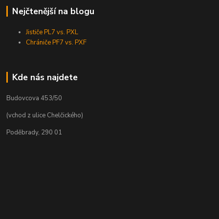
Nejčtenější na blogu
Jističe PL7 vs. PXL
Chrániče PF7 vs. PXF
Kde nás najdete
Budovcova 453/50
(vchod z ulice Chelčického)
Poděbrady, 290 01