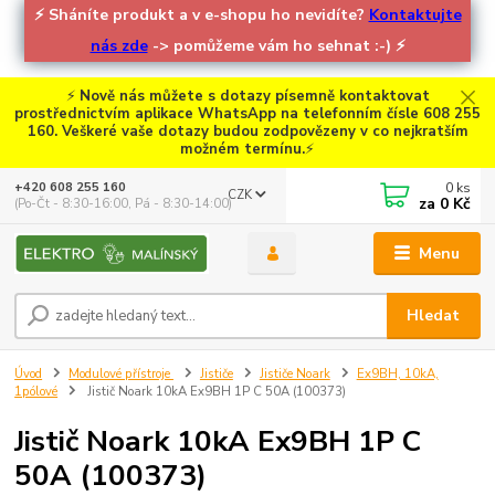
⚡
Sháníte produkt a v e-shopu ho nevidíte?
Kontaktujte
nás zde
-> pomůžeme vám ho sehnat :-)
⚡
⚡
Nově nás můžete s dotazy písemně kontaktovat
prostřednictvím aplikace WhatsApp na telefonním čísle 608 255
160. Veškeré vaše dotazy budou zodpovězeny v co nejkratším
možném termínu.
⚡
0
ks
+420 608 255 160
CZK
za
0 Kč
(Po-Čt - 8:30-16:00, Pá - 8:30-14:00)
Menu
Hledat
Úvod
Modulové přístroje
Jističe
Jističe Noark
Ex9BH, 10kA,
1pólové
Jistič Noark 10kA Ex9BH 1P C 50A (100373)
Jistič Noark 10kA Ex9BH 1P C
50A (100373)