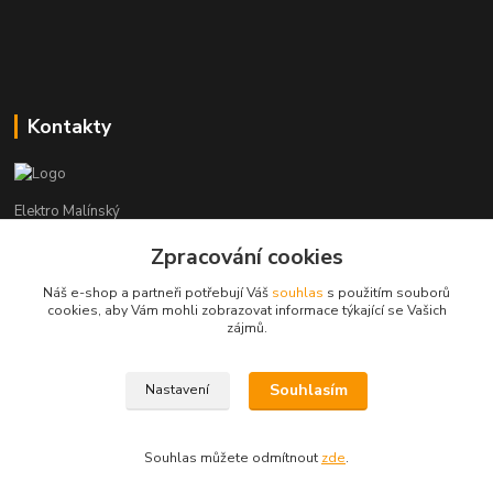
Kontakty
Elektro Malínský
Zpracování cookies
Vítězslav Malínský
+420 608 255 160
Náš e-shop a partneři potřebují Váš
souhlas
s použitím souborů
(Po-Čt - 8:30-16:00, Pá - 8:30-14:00)
cookies, aby Vám mohli zobrazovat informace týkající se Vašich
zájmů.
elektro-malinsky@seznam.cz
Souhlasím
Nastavení
Souhlas můžete odmítnout
zde
.
Vytvořeno na
Eshop-rychle.cz