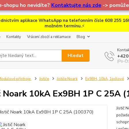
e-shopu ho nevidíte?
Kontaktujte nás zde
-> pomůžem
dnictvím aplikace WhatsApp na telefonním čísle 608 255 160
možném termínu.
⚡
e
Kontakty
Vrácení zboží a reklamace
Blog
Kontak
Hledat
+420
(Po-Čt
odulové přístroje
Jističe
Jističe Noark
Ex9BH, 10kA, 1pólové
ič Noark 10kA Ex9BH 1P C 25A 
Jistič 
požada
schopn
i prům