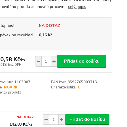
enovitého proudu Jmenovité pracovn...
celý popis
tupnost
NA DOTAZ
spěvek na recyklaci
0,16 Kč
0,58 Kč
/
ks
Přidat do košíku
39 Kč
bez DPH
roduktu:
1163007
EAN kód:
8592765003713
e:
NOARK
Charakteristika:
C
tento produkt
NA DOTAZ
Přidat do košíku
142,83 Kč
/
ks