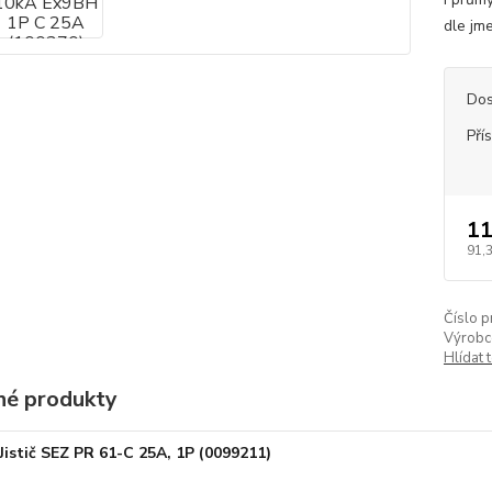
dle jm
Dos
Pří
11
91,
Číslo p
Výrobc
Hlídat 
é produkty
Jistič SEZ PR 61-C 25A, 1P (0099211)