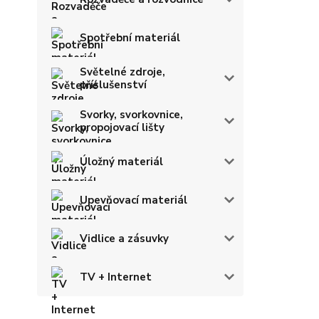
Spotřební materiál
Světelné zdroje,
příslušenství
Svorky, svorkovnice,
propojovací lišty
Úložný materiál
Upevňovací materiál
Vidlice a zásuvky
TV + Internet