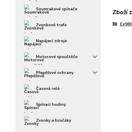
Soumrakové spínače
Zboží 
Ex9BH
Zvonkové trafa
Napájecí zdroje
Motorové spouštěče
Přepěťové ochrany
Časová relé
Spínací hodiny
Zvonky a bzučáky