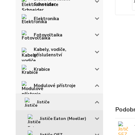
Schneider
Elektronika
Fotovoltaika
Kabely, vodiče,
příslušenství
Krabice
Modulové přístroje
Jističe
Podobn
Jističe Eaton (Moeller)
Jističe OEZ