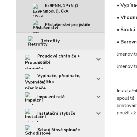
• Vypína
Ex9PNN, 1P+N (1
modul), 6kA
• Vhodné
Příslušenství pro jističe
• Široká
Retrofity
• Barevn
Jmenovit
Proudové chrániče +
kombi
Jmenovit
Vypínače, přepínače,
tlačítka
Instalačn
Impulzní relé
spouště, 
limitová
použít až
Instalační stykače
Schodišťové spínače