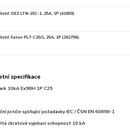
Jistič OEZ LTN-25C-1, 25A, 1P (41659)
Jistič Eaton PL7-C25/1, 25A, 1P (262706)
tní specifikace
Noark 10kA Ex9BH 1P C25
ační jističe splňující požadavky IEC / ČSN EN 60898-1
itá zkratová vypínací schopnost
10 kA