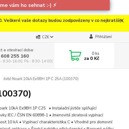
e vám ho sehnat :-)
⚡
. Veškeré vaše dotazy budou zodpovězeny v co nejkratším
Přihlášení
CZK
t a otevírací doba:
0
ks
 608 255 160
za
0 Kč
 - 8:30-16:00, Pá - 8:30-14:00)
Jistič Noark 10kA Ex9BH 1P C 25A (100370)
(100370)
Noark 10kA Ex9BH 1P C25 • Instalační jističe splňující
vky IEC / ČSN EN 60898-1 • Jmenovitá zkratová vypínací
ost 10 kA • Vypínací charakteristika C • Vhodné pro domovní
yslové aplikace • Široká nabídka příslušenství • Barevné páčky