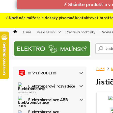
⚡
Sháníte produkt a v 
⚡
Nově nás můžete s dotazy písemně kontaktovat prostře
O nás
Vše o nákupu
Přepravní podmínky
Recenz
Úvod
M
!!! VÝPRODEJ !!!
Jist
Elektroměrové rozvaděče
Elektroinstalace ABB
Elektroinstalace