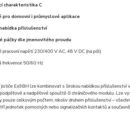
cí charakteristika C
 pro domovní i průmyslové aplikace
 nabídka příslušenství
é páčky dle jmenovitého proudu
é pracovní napětí 230/400 V AC, 48 V DC (na pól)
á frekvence 50/60 Hz
í jističe Ex9BH lze kombinovat s širokou nabídkou příslušenství 
podpěťové a nadpěťové spouště či chráničového modulu. Lze vytv
ny pouze celkovým počtem, nikoliv druhem příslušenství – všec
 tří jednotek pomocných nebo signalizačních kontaktů a současně