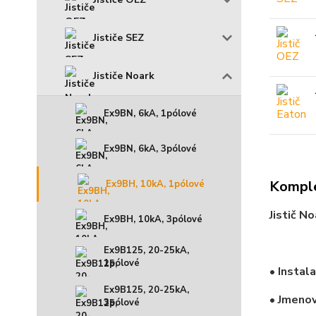
Jističe SEZ
Jističe Noark
Ex9BN, 6kA, 1pólové
Ex9BN, 6kA, 3pólové
Komple
Ex9BH, 10kA, 1pólové
Jistič 
Ex9BH, 10kA, 3pólové
Ex9B125, 20-25kA,
1pólové
• Instal
Ex9B125, 20-25kA,
• Jmenov
3pólové