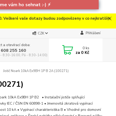
e vám ho sehnat :-)
⚡
. Veškeré vaše dotazy budou zodpovězeny v co nejkratším
Přihlášení
CZK
t a otevírací doba:
0
ks
 608 255 160
za
0 Kč
 - 8:30-16:00, Pá - 8:30-14:00)
Jistič Noark 10kA Ex9BH 1P B 2A (100271)
100271)
Noark 10kA Ex9BH 1P B2 • Instalační jističe splňující
vky IEC / ČSN EN 60898-1 • Jmenovitá zkratová vypínací
ost 10 kA • Vypínací charakteristika B • Vhodné pro domovní
yslové aplikace • Široká nabídka příslušenství • Barevné páčky