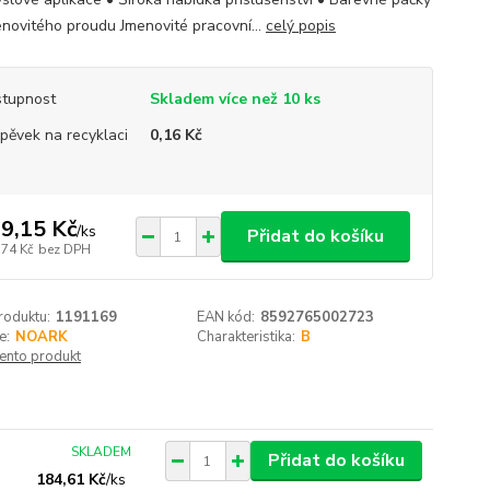
enovitého proudu Jmenovité pracovní...
celý popis
tupnost
Skladem více než 10 ks
spěvek na recyklaci
0,16 Kč
9,15 Kč
/
ks
Přidat do košíku
,74 Kč
bez DPH
roduktu:
1191169
EAN kód:
8592765002723
e:
NOARK
Charakteristika:
B
tento produkt
SKLADEM
Přidat do košíku
184,61 Kč
/
ks