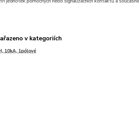
 tří jednotek pomocných nebo signalizačních kontaktů a současně
zařazeno v kategoriích
, 10kA, 1pólové