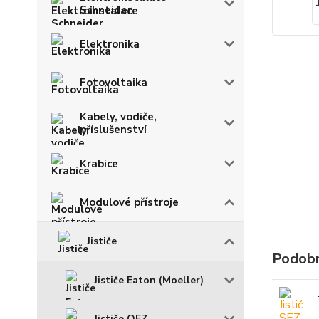
Schneider
Elektronika
Fotovoltaika
Kabely, vodiče,
příslušenství
Krabice
Modulové přístroje
Jističe
Podobn
Jističe Eaton (Moeller)
Jističe OEZ