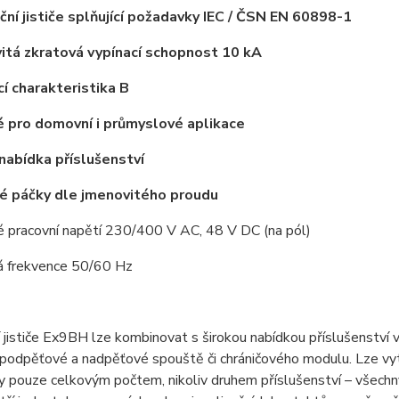
ační jističe splňující požadavky IEC / ČSN EN 60898-1
itá zkratová vypínací schopnost
10 kA
cí charakteristika B
 pro domovní i průmyslové aplikace
 nabídka příslušenství
é páčky dle jmenovitého proudu
é pracovní napětí 230/400 V AC, 48 V DC (na pól)
á frekvence 50/60 Hz
í jističe Ex9BH lze kombinovat s širokou nabídkou příslušenství 
podpěťové a nadpěťové spouště či chráničového modulu. Lze vytv
ny pouze celkovým počtem, nikoliv druhem příslušenství – všec