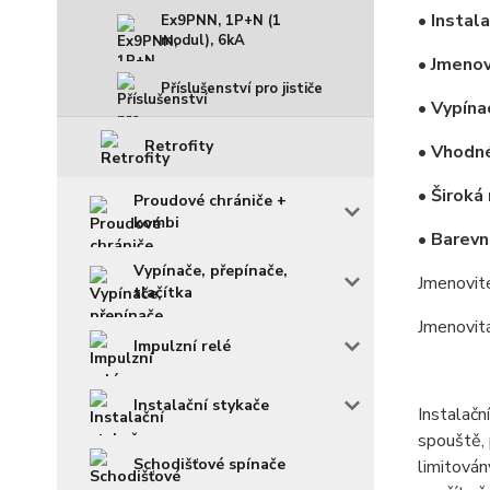
• Instal
Ex9PNN, 1P+N (1
modul), 6kA
• Jmenov
Příslušenství pro jističe
• Vypína
Retrofity
• Vhodné
• Široká
Proudové chrániče +
kombi
• Barevn
Vypínače, přepínače,
Jmenovit
tlačítka
Jmenovit
Impulzní relé
Instalační stykače
Instalačn
spouště, 
Schodišťové spínače
limitová