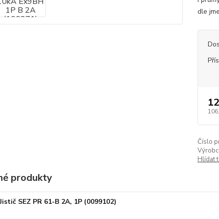
dle jm
Dos
Pří
12
106
Číslo p
Výrobc
Hlídat 
é produkty
Jistič SEZ PR 61-B 2A, 1P (0099102)