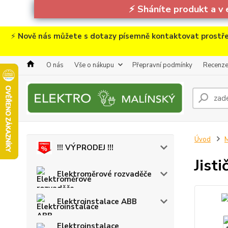
⚡
Sháníte produkt a v 
⚡
Nově nás můžete s dotazy písemně kontaktovat prostře
O nás
Vše o nákupu
Přepravní podmínky
Recenz
Úvod
M
!!! VÝPRODEJ !!!
Jist
Elektroměrové rozvaděče
Elektroinstalace ABB
Elektroinstalace