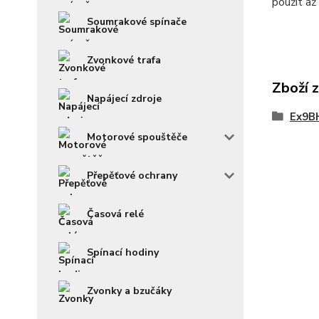
použít až
Soumrakové spínače
Zvonkové trafa
Zboží 
Napájecí zdroje
Ex9BH
Motorové spouštěče
Přepěťové ochrany
Časová relé
Spínací hodiny
Zvonky a bzučáky