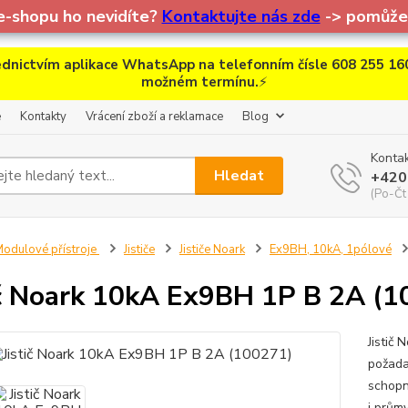
e-shopu ho nevidíte?
Kontaktujte nás zde
-> pomůžem
dnictvím aplikace WhatsApp na telefonním čísle 608 255 160
možném termínu.
⚡
e
Kontakty
Vrácení zboží a reklamace
Blog
Kontak
Hledat
+420
(Po-Čt
odulové přístroje
Jističe
Jističe Noark
Ex9BH, 10kA, 1pólové
ič Noark 10kA Ex9BH 1P B 2A (
Jistič 
požada
schopn
i prům