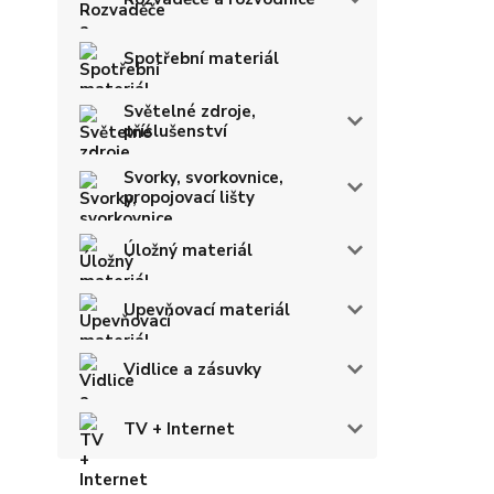
Spotřební materiál
Světelné zdroje,
příslušenství
Svorky, svorkovnice,
propojovací lišty
Úložný materiál
Upevňovací materiál
Vidlice a zásuvky
TV + Internet