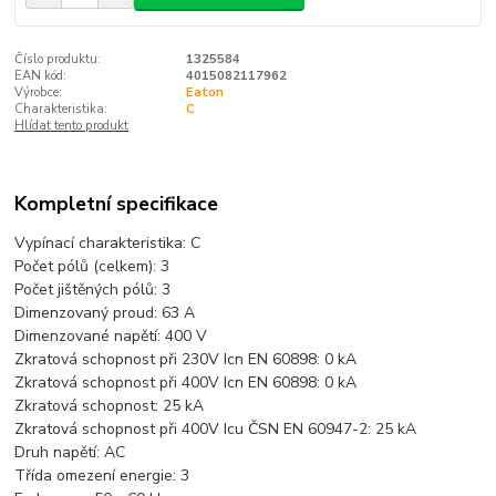
Číslo produktu:
1325584
EAN kód:
4015082117962
Výrobce:
Eaton
Charakteristika:
C
Hlídat tento produkt
Kompletní specifikace
Vypínací charakteristika: C
Počet pólů (celkem):
3
Počet jištěných pólů:
3
Dimenzovaný proud: 63
A
Dimenzované napětí:
400 V
Zkratová schopnost při 230V Icn EN 60898:
0 kA
Zkratová schopnost při 400V Icn EN 60898:
0 kA
Zkratová schopnost:
25 kA
Zkratová schopnost při 400V Icu ČSN EN 60947-2:
25 kA
Druh napětí:
AC
Třída omezení energie:
3