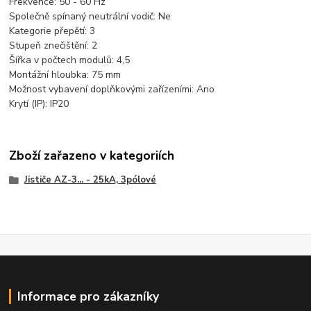
Frekvence:
50 - 60 Hz
Společně spínaný neutrální vodič:
Ne
Kategorie přepětí:
3
Stupeň znečištění:
2
Šířka v počtech modulů:
4,5
Montážní hloubka:
75 mm
Možnost vybavení doplňkovými zařízeními:
Ano
Krytí (IP):
IP20
Zboží zařazeno v kategoriích
Jističe AZ-3... - 25kA, 3pólové
Informace pro zákazníky