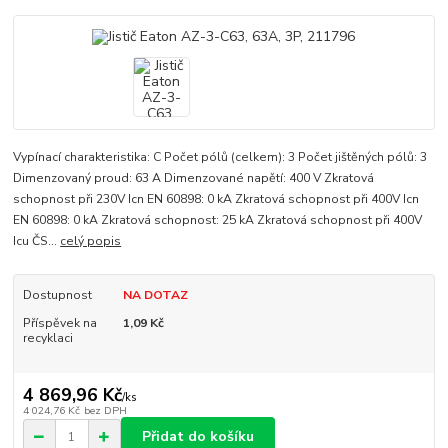
Vypínací charakteristika: C Počet pólů (celkem): 3 Počet jištěných pólů: 3
Dimenzovaný proud: 63 A Dimenzované napětí: 400 V Zkratová
schopnost při 230V Icn EN 60898: 0 kA Zkratová schopnost při 400V Icn
EN 60898: 0 kA Zkratová schopnost: 25 kA Zkratová schopnost při 400V
Icu ČS...
celý popis
Dostupnost
NA DOTAZ
Příspěvek na
1,09 Kč
recyklaci
4 869,96 Kč
/
ks
4 024,76 Kč
bez DPH
Přidat do košíku