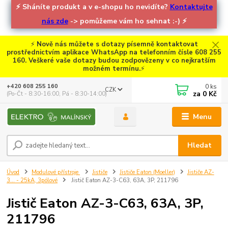
⚡
Sháníte produkt a v e-shopu ho nevidíte?
Kontaktujte
nás zde
-> pomůžeme vám ho sehnat :-)
⚡
⚡
Nově nás můžete s dotazy písemně kontaktovat
prostřednictvím aplikace WhatsApp na telefonním čísle 608 255
160. Veškeré vaše dotazy budou zodpovězeny v co nejkratším
možném termínu.
⚡
0
ks
+420 608 255 160
CZK
za
0 Kč
(Po-Čt - 8:30-16:00, Pá - 8:30-14:00)
Menu
Hledat
Úvod
Modulové přístroje
Jističe
Jističe Eaton (Moeller)
Jističe AZ-
3... - 25kA, 3pólové
Jistič Eaton AZ-3-C63, 63A, 3P, 211796
Jistič Eaton AZ-3-C63, 63A, 3P,
211796