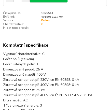
Číslo produktu:
1325564
EAN kód:
4015082117764
Výrobce:
Eaton
Charakteristika:
C
Hlídat tento produkt
Kompletní specifikace
Vypínací charakteristika: C
Počet pólů (celkem):
3
Počet jištěných pólů:
3
Dimenzovaný proud:
25 A
Dimenzované napětí:
400 V
Zkratová schopnost při 230V Icn EN 60898:
0 kA
Zkratová schopnost při 400V Icn EN 60898:
0 kA
Zkratová schopnost:
25 kA
Zkratová schopnost při 400V Icu ČSN EN 60947-2:
25 kA
Druh napětí:
AC
Třída omezení energie:
3