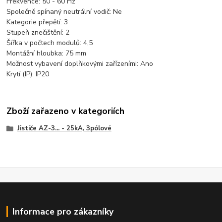
Frekvence:
50 - 60 Hz
Společně spínaný neutrální vodič:
Ne
Kategorie přepětí:
3
Stupeň znečištění:
2
Šířka v počtech modulů:
4,5
Montážní hloubka:
75 mm
Možnost vybavení doplňkovými zařízeními:
Ano
Krytí (IP):
IP20
Zboží zařazeno v kategoriích
Jističe AZ-3... - 25kA, 3pólové
Informace pro zákazníky