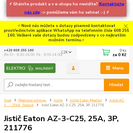
⚡
Sháníte produkt a v e-shopu ho nevidíte?
Kontaktujte
nás zde
-> pomůžeme vám ho sehnat :-)
⚡
⚡
Nově nás můžete s dotazy písemně kontaktovat
prostřednictvím aplikace WhatsApp na telefonním čísle 608 255
160. Veškeré vaše dotazy budou zodpovězeny v co nejkratším
možném termínu.
⚡
0
ks
+420 608 255 160
CZK
za
0 Kč
(Po-Čt - 8:30-16:00, Pá - 8:30-14:00)
Menu
Hledat
Úvod
Modulové přístroje
Jističe
Jističe Eaton (Moeller)
Jističe AZ-
3... - 25kA, 3pólové
Jistič Eaton AZ-3-C25, 25A, 3P, 211776
Jistič Eaton AZ-3-C25, 25A, 3P,
211776