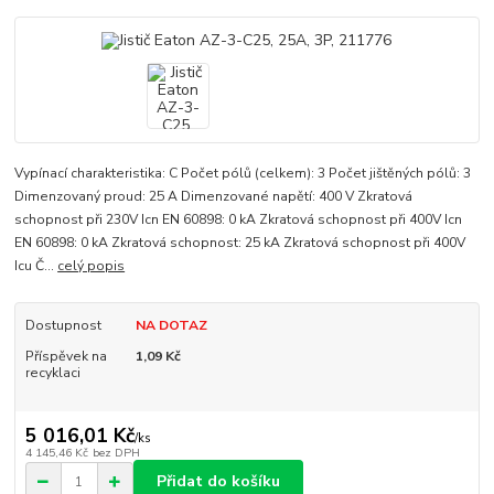
Vypínací charakteristika: C Počet pólů (celkem): 3 Počet jištěných pólů: 3
Dimenzovaný proud: 25 A Dimenzované napětí: 400 V Zkratová
schopnost při 230V Icn EN 60898: 0 kA Zkratová schopnost při 400V Icn
EN 60898: 0 kA Zkratová schopnost: 25 kA Zkratová schopnost při 400V
Icu Č...
celý popis
Dostupnost
NA DOTAZ
Příspěvek na
1,09 Kč
recyklaci
5 016,01 Kč
/
ks
4 145,46 Kč
bez DPH
Přidat do košíku