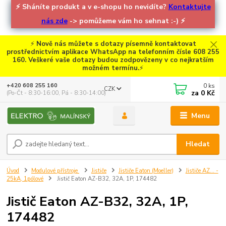
⚡
Sháníte produkt a v e-shopu ho nevidíte?
Kontaktujte
nás zde
-> pomůžeme vám ho sehnat :-)
⚡
⚡
Nově nás můžete s dotazy písemně kontaktovat
prostřednictvím aplikace WhatsApp na telefonním čísle 608 255
160. Veškeré vaše dotazy budou zodpovězeny v co nejkratším
možném termínu.
⚡
0
ks
+420 608 255 160
CZK
za
0 Kč
(Po-Čt - 8:30-16:00, Pá - 8:30-14:00)
Menu
Hledat
Úvod
Modulové přístroje
Jističe
Jističe Eaton (Moeller)
Jističe AZ... -
25kA, 1pólové
Jistič Eaton AZ-B32, 32A, 1P, 174482
Jistič Eaton AZ-B32, 32A, 1P,
174482