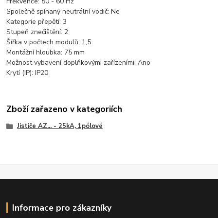
Frekvence:
50 - 60 Hz
Společně spínaný neutrální vodič:
Ne
Kategorie přepětí:
3
Stupeň znečištění:
2
Šířka v počtech modulů:
1,5
Montážní hloubka:
75 mm
Možnost vybavení doplňkovými zařízeními:
Ano
Krytí (IP):
IP20
Zboží zařazeno v kategoriích
Jističe AZ... - 25kA, 1pólové
Informace pro zákazníky