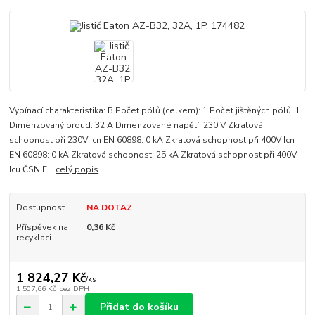
Vypínací charakteristika: B Počet pólů (celkem): 1 Počet jištěných pólů: 1
Dimenzovaný proud: 32 A Dimenzované napětí: 230 V Zkratová
schopnost při 230V Icn EN 60898: 0 kA Zkratová schopnost při 400V Icn
EN 60898: 0 kA Zkratová schopnost: 25 kA Zkratová schopnost při 400V
Icu ČSN E...
celý popis
Dostupnost
NA DOTAZ
Příspěvek na
0,36 Kč
recyklaci
1 824,27 Kč
/
ks
1 507,66 Kč
bez DPH
Přidat do košíku