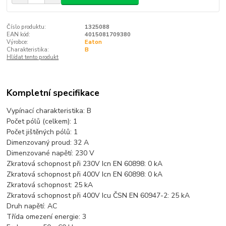
Číslo produktu:
1325088
EAN kód:
4015081709380
Výrobce:
Eaton
Charakteristika:
B
Hlídat tento produkt
Kompletní specifikace
Vypínací charakteristika:
B
Počet pólů (celkem):
1
Počet jištěných pólů:
1
Dimenzovaný proud:
32 A
Dimenzované napětí:
230 V
Zkratová schopnost při 230V Icn EN 60898:
0 kA
Zkratová schopnost při 400V Icn EN 60898:
0 kA
Zkratová schopnost:
25 kA
Zkratová schopnost při 400V Icu ČSN EN 60947-2:
25 kA
Druh napětí:
AC
Třída omezení energie:
3