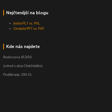
Nejčtenější na blogu
Jističe PL7 vs. PXL
Chrániče PF7 vs. PXF
Kde nás najdete
Budovcova 453/50
(vchod z ulice Chelčického)
Poděbrady, 290 01