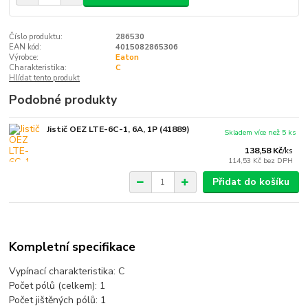
Číslo produktu:
286530
EAN kód:
4015082865306
Výrobce:
Eaton
Charakteristika:
C
Hlídat tento produkt
Podobné produkty
Jistič OEZ LTE-6C-1, 6A, 1P (41889)
Skladem více než 5 ks
138,58 Kč
/
ks
114,53 Kč
bez DPH
Přidat do košíku
Kompletní specifikace
Vypínací charakteristika: C
Počet pólů (celkem):
1
Počet jištěných pólů:
1