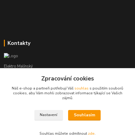
Kontakty
Elektro Malínský
Zpracování cookies
Vítězslav Malínský
+420 608 255 160
Náš e-shop a partneři potřebují Váš
souhlas
s použitím souborů
(Po-Čt - 8:30-16:00, Pá - 8:30-14:00)
cookies, aby Vám mohli zobrazovat informace týkající se Vašich
zájmů.
elektro-malinsky@seznam.cz
Souhlasím
Nastavení
Souhlas můžete odmítnout
zde
.