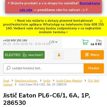
⚡
Sháníte produkt a v e-shopu ho nevidíte?
Kontaktujte
nás zde
-> pomůžeme vám ho sehnat :-)
⚡
⚡
Nově nás můžete s dotazy písemně kontaktovat
prostřednictvím aplikace WhatsApp na telefonním čísle 608 255
160. Veškeré vaše dotazy budou zodpovězeny v co nejkratším
možném termínu.
⚡
0
ks
+420 608 255 160
CZK
za
0 Kč
(Po-Čt - 8:30-16:00, Pá - 8:30-14:00)
Menu
Hledat
Úvod
Modulové přístroje
Jističe
Jističe Eaton (Moeller)
PL6, 6kA,
1pólové
Jistič Eaton PL6-C6/1, 6A, 1P, 286530
Jistič Eaton PL6-C6/1, 6A, 1P,
286530