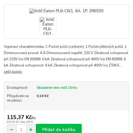
Vypínací charakteristika: C Počet pólů (celkem): 1 Počet jištěných pólů: 1
Dimenzovaný proud: 6 A Dimenzované napětí: 230 V Zkratová schopnost
při 230V Icn EN 60898: 6 kA Zkratová schopnost při 400V Icn EN 60898: 6
kA Zkratová schopnost: 6 kA Zkratová schopnost při 400V Icu ČSN E...
celý popis
Dostupnost
Skladem více než 10 ks
Příspěvek na
0,19 Kč
recyklaci
115,37 Kč
/
ks
95,35 Kč
bez DPH
Přidat do košíku