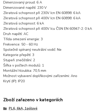
Dimenzovaný proud: 6
A
Dimenzované napětí:
230 V
Zkratová schopnost při 230V Icn EN 60898:
6 kA
Zkratová schopnost při 400V Icn EN 60898:
6 kA
Zkratová schopnost:
6 kA
Zkratová schopnost při 400V Icu ČSN EN 60947-2:
0 kA
Druh napětí:
AC
Třída omezení energie:
3
Frekvence:
50 - 60 Hz
Společně spínaný neutrální vodič:
Ne
Kategorie přepětí:
3
Stupeň znečištění:
2
Šířka v počtech modulů:
1
Montážní hloubka:
70,5 mm
Možnost vybavení doplňkovými zařízeními:
Ano
Krytí (IP):
IP20
Zboží zařazeno v kategoriích
PL6, 6kA, 1pólové