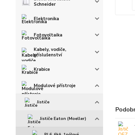
Schneider
Elektronika
Fotovoltaika
Kabely, vodiče,
příslušenství
Krabice
Modulové přístroje
Jističe
Podobn
Jističe Eaton (Moeller)
PL6, 6kA, 1pólové