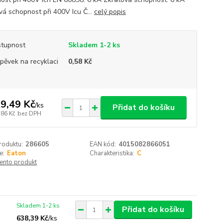
vá schopnost při 400V Icu Č...
celý popis
tupnost
Skladem 1-2 ks
spěvek na recyklaci
0,58 Kč
9,49 Kč
/
ks
Přidat do košíku
,86 Kč
bez DPH
roduktu:
286605
EAN kód:
4015082866051
e:
Eaton
Charakteristika:
C
tento produkt
Skladem 1-2 ks
Přidat do košíku
638,39 Kč
/
ks