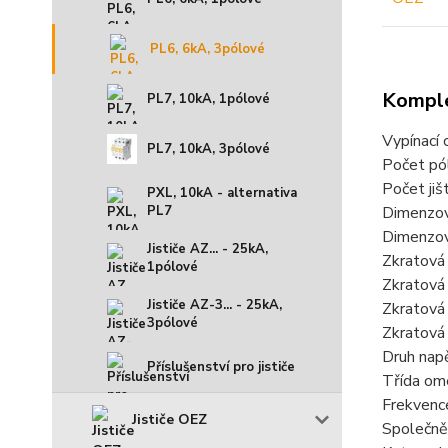
PL6, 6kA, 3pólové
Komple
PL7, 10kA, 1pólové
Vypínací 
PL7, 10kA, 3pólové
Počet pó
Počet jiš
PXL, 10kA - alternativa
Dimenzov
PL7
Dimenzov
Jističe AZ... - 25kA,
Zkratová
1pólové
Zkratová
Jističe AZ-3... - 25kA,
Zkratová
3pólové
Zkratová
Druh napě
Příslušenství pro jističe
Třída om
Frekvenc
Jističe OEZ
Společně 