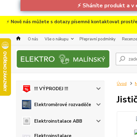
⚡
Sháníte produkt a v 
⚡
Nově nás můžete s dotazy písemně kontaktovat prostře
O nás
Vše o nákupu
Přepravní podmínky
Recenz
Úvod
M
!!! VÝPRODEJ !!!
Jist
Elektroměrové rozvaděče
Elektroinstalace ABB
Elektroinstalace