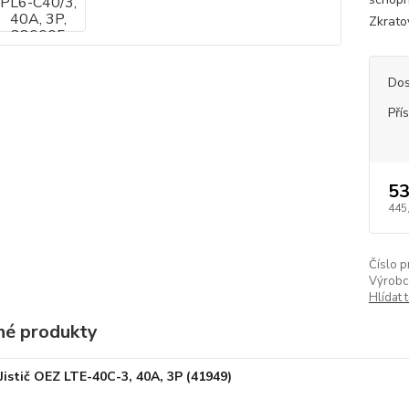
Zkrato
Dos
Pří
53
445
Číslo p
Výrobc
Hlídat 
é produkty
Jistič OEZ LTE-40C-3, 40A, 3P (41949)