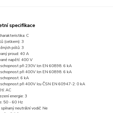
tní specifikace
charakteristika:
C
lů (celkem):
3
těných pólů:
3
aný proud: 40
A
ané napětí:
400 V
 schopnost při 230V Icn EN 60898:
6 kA
 schopnost při 400V Icn EN 60898:
6 kA
 schopnost:
6 kA
 schopnost při 400V Icu ČSN EN 60947-2:
0 kA
tí:
AC
ezení energie:
3
e:
50 - 60 Hz
spínaný neutrální vodič:
Ne