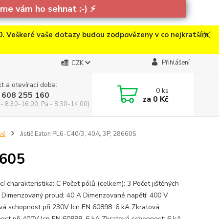
e vám ho sehnat :-)
⚡
. Veškeré vaše dotazy budou zodpovězeny v co nejkratším
Přihlášení
CZK
t a otevírací doba:
0
ks
 608 255 160
za
0 Kč
 - 8:30-16:00, Pá - 8:30-14:00)
vé
Jistič Eaton PL6-C40/3, 40A, 3P, 286605
6605
í charakteristika: C Počet pólů (celkem): 3 Počet jištěných
3 Dimenzovaný proud: 40 A Dimenzované napětí: 400 V
vá schopnost při 230V Icn EN 60898: 6 kA Zkratová
ost při 400V Icn EN 60898: 6 kA Zkratová schopnost: 6 kA