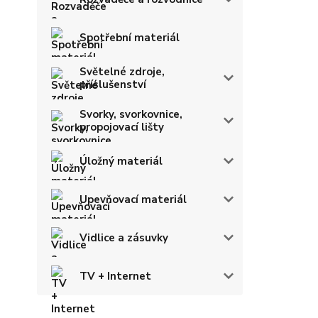
Spotřební materiál
Světelné zdroje,
příslušenství
Svorky, svorkovnice,
propojovací lišty
Úložný materiál
Upevňovací materiál
Vidlice a zásuvky
TV + Internet