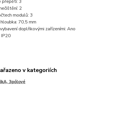
 přepětí:
3
nečištění:
2
počtech modulů:
3
 hloubka:
70,5 mm
vybavení doplňkovými zařízeními:
Ano
:
IP20
zařazeno v kategoriích
6kA, 3pólové