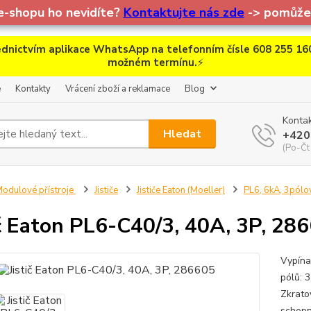
e-shopu ho nevidíte?
Kontaktujte nás zde
-> pomůžem
dnictvím aplikace WhatsApp na telefonním čísle 608 255 160
možném termínu.
⚡
e
Kontakty
Vrácení zboží a reklamace
Blog
Kontak
Hledat
+420
(Po-Čt
odulové přístroje
Jističe
Jističe Eaton (Moeller)
PL6, 6kA, 3pólo
ič Eaton PL6-C40/3, 40A, 3P, 28
Vypínac
pólů: 
Zkrato
schopn