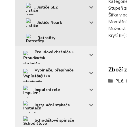
Kategorie
Jističe SEZ
Stupeň z
Šířka v 
Montážní
Jističe Noark
Možnost 
Krytí (IP)
Retrofity
Proudové chrániče +
kombi
Zboží 
Vypínače, přepínače,
tlačítka
PL6, 
Impulzní relé
Instalační stykače
Schodišťové spínače