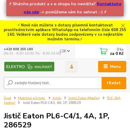
⚡
Sháníte produkt a v e-shopu ho nevidíte?
Kontaktujte
nás zde
-> pomůžeme vám ho sehnat :-)
⚡
⚡
Nově nás můžete s dotazy písemně kontaktovat
prostřednictvím aplikace WhatsApp na telefonním čísle 608 255
160. Veškeré vaše dotazy budou zodpovězeny v co nejkratším
možném termínu.
⚡
0
ks
+420 608 255 160
CZK
za
0 Kč
(Po-Čt - 8:30-16:00, Pá - 8:30-14:00)
Menu
Hledat
Úvod
Modulové přístroje
Jističe
Jističe Eaton (Moeller)
PL6, 6kA,
1pólové
Jistič Eaton PL6-C4/1, 4A, 1P, 286529
Jistič Eaton PL6-C4/1, 4A, 1P,
286529