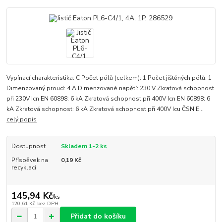
Vypínací charakteristika: C Počet pólů (celkem): 1 Počet jištěných pólů: 1
Dimenzovaný proud: 4 A Dimenzované napětí: 230 V Zkratová schopnost
při 230V Icn EN 60898: 6 kA Zkratová schopnost při 400V Icn EN 60898: 6
kA Zkratová schopnost: 6 kA Zkratová schopnost při 400V Icu ČSN E...
celý popis
Dostupnost
Skladem 1-2 ks
Příspěvek na
0,19 Kč
recyklaci
145,94 Kč
/
ks
120,61 Kč
bez DPH
Přidat do košíku