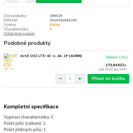
Číslo produktu:
286529
EAN kód:
4015082865290
Výrobce:
Eaton
Charakteristika:
C
Hlídat tento produkt
Podobné produkty
Jistič OEZ LTE-4C-1, 4A, 1P (41888)
Skladem 1-5 ks
173,94 Kč
/
ks
143,75 Kč
bez DPH
Přidat do košíku
Kompletní specifikace
Vypínací charakteristika: C
Počet pólů (celkem):
1
Počet jištěných pólů:
1