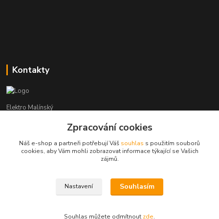
Kontakty
Elektro Malínský
Zpracování cookies
Vítězslav Malínský
+420 608 255 160
Náš e-shop a partneři potřebují Váš
souhlas
s použitím souborů
(Po-Čt - 8:30-16:00, Pá - 8:30-14:00)
cookies, aby Vám mohli zobrazovat informace týkající se Vašich
zájmů.
elektro-malinsky@seznam.cz
Souhlasím
Nastavení
Souhlas můžete odmítnout
zde
.