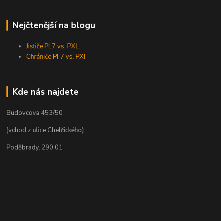
Nejčtenější na blogu
Jističe PL7 vs. PXL
Chrániče PF7 vs. PXF
Kde nás najdete
Budovcova 453/50
(vchod z ulice Chelčického)
Poděbrady, 290 01