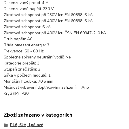
Dimenzovaný proud: 4
A
Dimenzované napětí:
230 V
Zkratová schopnost při 230V Icn EN 60898:
6 kA
Zkratová schopnost při 400V Icn EN 60898:
6 kA
Zkratová schopnost:
6 kA
Zkratová schopnost při 400V Icu ČSN EN 60947-2:
0 kA
Druh napětí:
AC
Třída omezení energie:
3
Frekvence:
50 - 60 Hz
Společně spínaný neutrální vodič:
Ne
Kategorie přepětí:
3
Stupeň znečištění:
2
Šířka v počtech modulů:
1
Montážní hloubka:
70,5 mm
Možnost vybavení doplňkovými zařízeními:
Ano
Krytí (IP):
IP20
Zboží zařazeno v kategoriích
PL6, 6kA, 1pólové