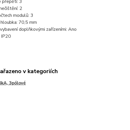
 přepětí:
3
nečištění:
2
počtech modulů:
3
 hloubka:
70,5 mm
vybavení doplňkovými zařízeními:
Ano
:
IP20
zařazeno v kategoriích
6kA, 3pólové