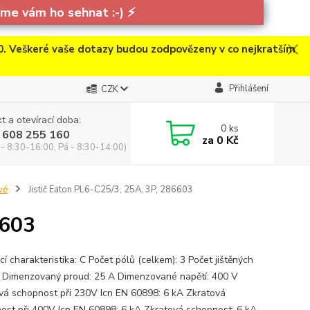
e vám ho sehnat :-)
⚡
. Veškeré vaše dotazy budou zodpovězeny v co nejkratším
Přihlášení
CZK
t a otevírací doba:
0
ks
 608 255 160
za
0 Kč
 - 8:30-16:00, Pá - 8:30-14:00)
vé
Jistič Eaton PL6-C25/3, 25A, 3P, 286603
6603
í charakteristika: C Počet pólů (celkem): 3 Počet jištěných
3 Dimenzovaný proud: 25 A Dimenzované napětí: 400 V
vá schopnost při 230V Icn EN 60898: 6 kA Zkratová
ost při 400V Icn EN 60898: 6 kA Zkratová schopnost: 6 kA