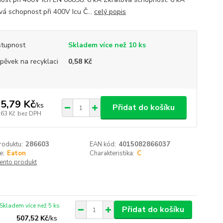
vá schopnost při 400V Icu Č...
celý popis
tupnost
Skladem více než 10 ks
spěvek na recyklaci
0,58 Kč
5,79 Kč
/
ks
Přidat do košíku
,63 Kč
bez DPH
roduktu:
286603
EAN kód:
4015082866037
e:
Eaton
Charakteristika:
C
tento produkt
Skladem více než 5 ks
Přidat do košíku
507,52 Kč
/
ks