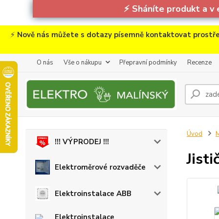
⚡
Sháníte produkt a v 
⚡
Nově nás můžete s dotazy písemně kontaktovat prostře
O nás
Vše o nákupu
Přepravní podmínky
Recenze
Úvod
M
!!! VÝPRODEJ !!!
Jist
Elektroměrové rozvaděče
Elektroinstalace ABB
Elektroinstalace