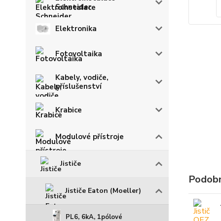
Schneider
Elektronika
Fotovoltaika
Kabely, vodiče,
příslušenství
Krabice
Modulové přístroje
Jističe
Podobn
Jističe Eaton (Moeller)
PL6, 6kA, 1pólové