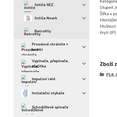
Kategorie
Jističe SEZ
Stupeň z
Šířka v 
Jističe Noark
Montážní
Možnost 
Retrofity
Krytí (IP)
Proudové chrániče +
kombi
Vypínače, přepínače,
Zboží 
tlačítka
PL6, 
Impulzní relé
Instalační stykače
Schodišťové spínače