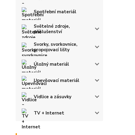
Spotřební materiál
Světelné zdroje,
příslušenství
Svorky, svorkovnice,
propojovací lišty
Úložný materiál
Upevňovací materiál
Vidlice a zásuvky
TV + Internet