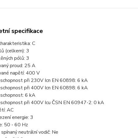
tní specifikace
charakteristika:
C
lů (celkem):
3
těných pólů:
3
aný proud:
25 A
ané napětí:
400 V
 schopnost při 230V Icn EN 60898:
6 kA
 schopnost při 400V Icn EN 60898:
6 kA
 schopnost:
6 kA
 schopnost při 400V Icu ČSN EN 60947-2:
0 kA
tí:
AC
ezení energie:
3
e:
50 - 60 Hz
spínaný neutrální vodič:
Ne