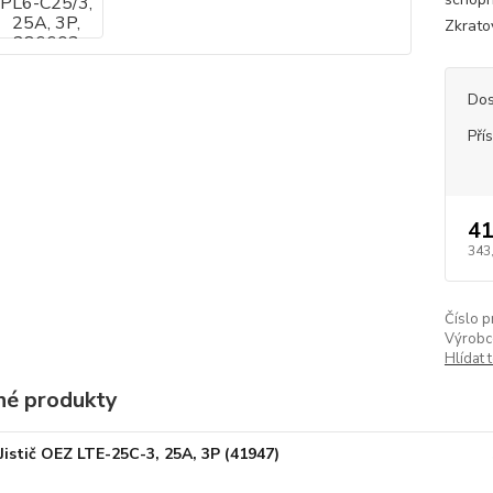
Zkrato
Dos
Pří
41
343
Číslo p
Výrobc
Hlídat 
é produkty
Jistič OEZ LTE-25C-3, 25A, 3P (41947)