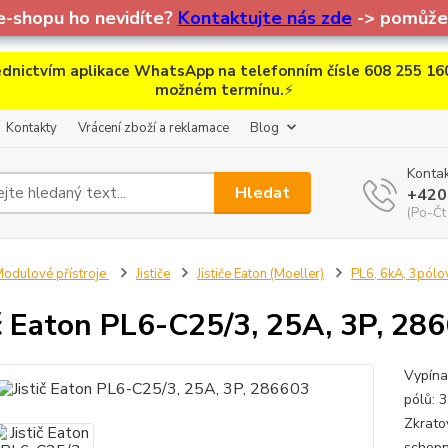
e-shopu ho nevidíte?
Kontaktujte nás zde
-> pomůžem
dnictvím aplikace WhatsApp na telefonním čísle 608 255 160
možném termínu.
⚡
Kontakty
Vrácení zboží a reklamace
Blog
Kontak
Hledat
+420
(Po-Čt
odulové přístroje
Jističe
Jističe Eaton (Moeller)
PL6, 6kA, 3pólo
ič Eaton PL6-C25/3, 25A, 3P, 28
Vypínac
pólů: 
Zkrato
schopn