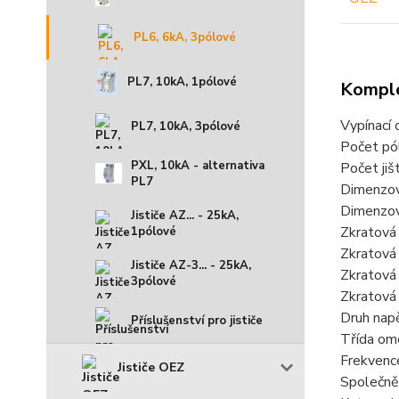
PL6, 6kA, 3pólové
PL7, 10kA, 1pólové
Komple
Vypínací 
PL7, 10kA, 3pólové
Počet pó
PXL, 10kA - alternativa
Počet jiš
PL7
Dimenzov
Dimenzov
Jističe AZ... - 25kA,
Zkratová
1pólové
Zkratová
Jističe AZ-3... - 25kA,
Zkratová
3pólové
Zkratová
Druh napě
Příslušenství pro jističe
Třída om
Frekvenc
Jističe OEZ
Společně 