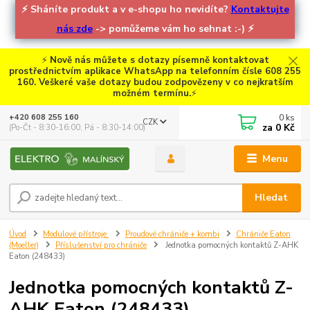
⚡
Sháníte produkt a v e-shopu ho nevidíte?
Kontaktujte
nás zde
-> pomůžeme vám ho sehnat :-)
⚡
⚡
Nově nás můžete s dotazy písemně kontaktovat
prostřednictvím aplikace WhatsApp na telefonním čísle 608 255
160. Veškeré vaše dotazy budou zodpovězeny v co nejkratším
možném termínu.
⚡
0
ks
+420 608 255 160
CZK
za
0 Kč
(Po-Čt - 8:30-16:00, Pá - 8:30-14:00)
Menu
Hledat
Úvod
Modulové přístroje
Proudové chrániče + kombi
Chrániče Eaton
(Moeller)
Příslušenství pro chrániče
Jednotka pomocných kontaktů Z-AHK
Eaton (248433)
Jednotka pomocných kontaktů Z-
AHK Eaton (248433)