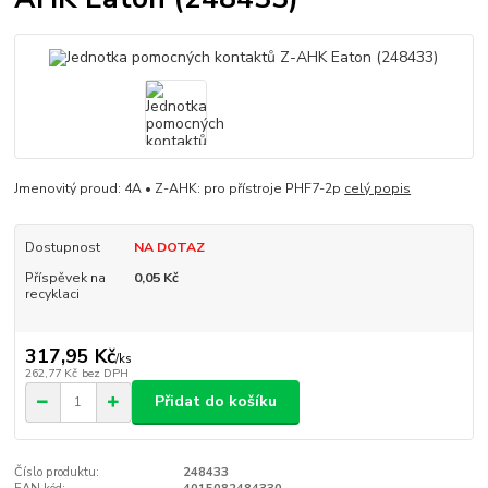
Jmenovitý proud: 4A • Z-AHK: pro přístroje PHF7-2p
celý popis
Dostupnost
NA DOTAZ
Příspěvek na
0,05 Kč
recyklaci
317,95 Kč
/
ks
262,77 Kč
bez DPH
Přidat do košíku
Číslo produktu:
248433