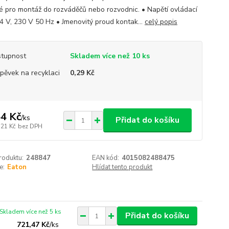
 pro montáž do rozváděčů nebo rozvodnic. • Napětí ovládací
24 V, 230 V 50 Hz • Jmenovitý proud kontak...
celý popis
tupnost
Skladem více než 10 ks
spěvek na recyklaci
0,29 Kč
4 Kč
/
ks
Přidat do košíku
,21 Kč
bez DPH
roduktu:
248847
EAN kód:
4015082488475
e:
Eaton
Hlídat tento produkt
Skladem více než 5 ks
Přidat do košíku
721,47 Kč
/
ks