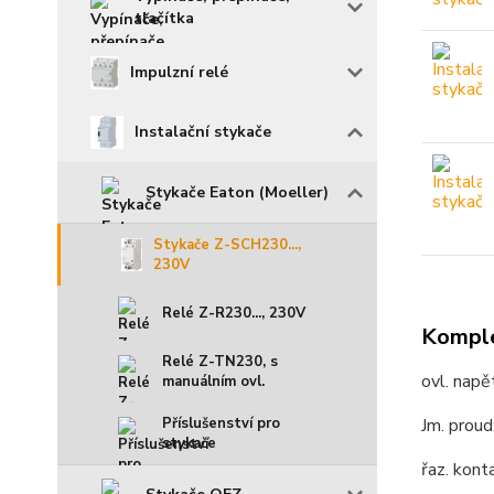
tlačítka
Impulzní relé
Instalační stykače
Stykače Eaton (Moeller)
Stykače Z-SCH230...,
230V
Relé Z-R230..., 230V
Komple
Relé Z-TN230, s
ovl. napě
manuálním ovl.
Příslušenství pro
Jm. prou
stykače
řaz. kont