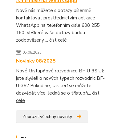
Jsme nově na WhatsAppu
Nově nás můžete s dotazy písemně
kontaktovat prostřednictvím aplikace
WhatsApp na telefonním čísle 608 255
160. Veškeré vaše dotazy budou
zodpovězeny ...
číst celé
05.08.2025
Novinky 08/2025
Nové třístupňové rozvodnice BF-U-3S Už
jste slyšeli o nových typech rozvodnic BF-
U-3S? Pokud ne, tak teď se můžete
dozvědět více. Jedná se o třístupň...
číst
celé
Zobrazit všechny novinky