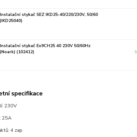
Instalační stykač SEZ IKD25-40/220/230V, 50/60
(IKD25040)
Instalační stykač Ex9CH25 40 230V 50/60Hz
(Noark) (102412)
S
tní specifikace
tí: 230V
d: 25A
aktů: 4 zap