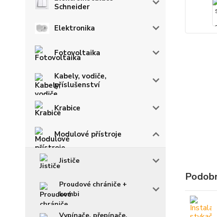
Schneider
Elektronika
Fotovoltaika
Kabely, vodiče,
příslušenství
Krabice
Modulové přístroje
Jističe
Podobn
Proudové chrániče +
kombi
Vypínače, přepínače,