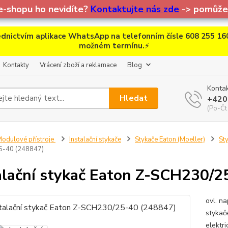
e-shopu ho nevidíte?
Kontaktujte nás zde
-> pomůžem
dnictvím aplikace WhatsApp na telefonním čísle 608 255 160
možném termínu.
⚡
Kontakty
Vrácení zboží a reklamace
Blog
Kontak
Hledat
+420
(Po-Čt
odulové přístroje
Instalační stykače
Stykače Eaton (Moeller)
St
-40 (248847)
alační stykač Eaton Z-SCH230/2
ovl. na
stykač
elektr