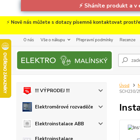
⚡
Sháníte produkt a v 
⚡
Nově nás můžete s dotazy písemně kontaktovat prostře
O nás
Vše o nákupu
Přepravní podmínky
Recenze
Úvod
M
!!! VÝPRODEJ !!!
SCH230/25
Inst
Elektroměrové rozvaděče
Elektroinstalace ABB
Elektroinstalace