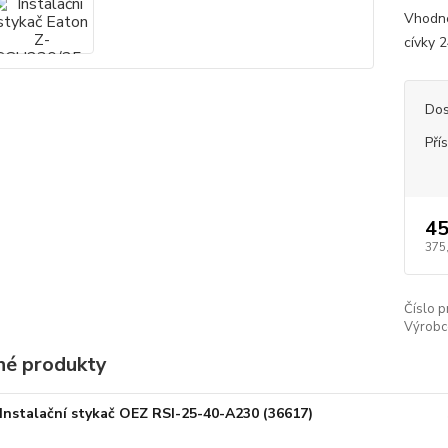
Vhodné
cívky 
Dos
Pří
45
375
Číslo p
Výrobc
é produkty
Instalační stykač OEZ RSI-25-40-A230 (36617)