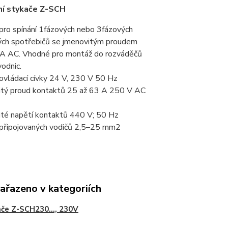
ní stykače Z-SCH
 pro spínání 1fázových nebo 3fázových
kých spotřebičů se jmenovitým proudem
 A AC. Vhodné pro montáž do rozváděčů
odnic.
ovládací cívky 24 V, 230 V 50 Hz
itý proud kontaktů 25 až 63 A 250 V AC
ité napětí kontaktů 440 V; 50 Hz
 připojovaných vodičů 2,5–25 mm2
zařazeno v kategoriích
če Z-SCH230..., 230V