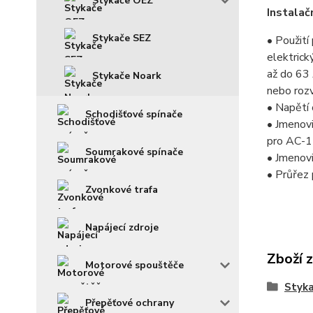
Stykače OEZ
Instalač
Stykače SEZ
• Použití
elektric
až do 63
Stykače Noark
nebo rozv
• Napětí 
Schodišťové spínače
• Jmenov
pro AC-1
Soumrakové spínače
• Jmenov
• Průřez
Zvonkové trafa
Napájecí zdroje
Zboží 
Motorové spouštěče
Styka
Přepěťové ochrany