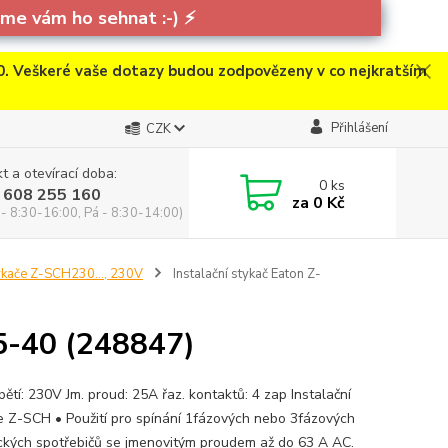
e vám ho sehnat :-)
⚡
. Veškeré vaše dotazy budou zodpovězeny v co nejkratším
Přihlášení
CZK
t a otevírací doba:
0
ks
 608 255 160
za
0 Kč
 - 8:30-16:00, Pá - 8:30-14:00)
ykače Z-SCH230..., 230V
Instalační stykač Eaton Z-
5-40 (248847)
pětí: 230V Jm. proud: 25A řaz. kontaktů: 4 zap Instalační
e Z-SCH • Použití pro spínání 1fázových nebo 3fázových
ických spotřebičů se jmenovitým proudem až do 63 A AC.