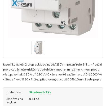
řazení kontaktů: 2 přep ovládací napětí 230V Impulzní relé Z-S... • Použití
pro ovládání elektrických spotřebičů v impulzním režimu • Jmen. proud
výstup. kontaktů 16 A při 230 V AC • Jmenovité zatížení pro AC-1 2000 VA
• Stupeň krytí IP20 • Průřez připojovaných vodičů 0,5–10 mm2
celý popis
Dostupnost
Skladem 1-2 ks
Příspěvek na
0,34 Kč
recyklaci