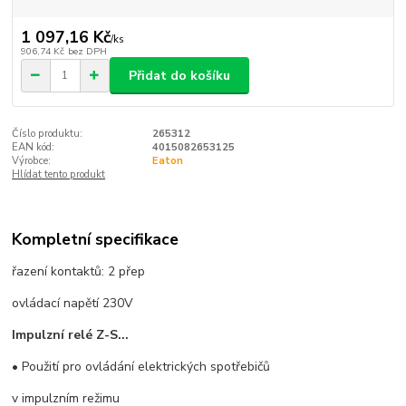
1 097,16 Kč
/
ks
906,74 Kč
bez DPH
Přidat do košíku
Číslo produktu:
265312
EAN kód:
4015082653125
Výrobce:
Eaton
Hlídat tento produkt
Kompletní specifikace
řazení kontaktů: 2 přep
ovládací napětí 230V
Impulzní relé Z-S...
• Použití pro ovládání elektrických spotřebičů
v impulzním režimu