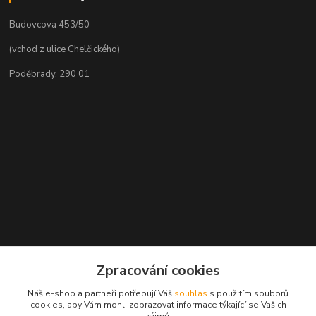
Budovcova 453/50
(vchod z ulice Chelčického)
Poděbrady, 290 01
Zpracování cookies
Kontakty
Náš e-shop a partneři potřebují Váš
souhlas
s použitím souborů
cookies, aby Vám mohli zobrazovat informace týkající se Vašich