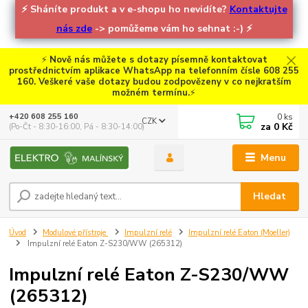
⚡
Sháníte produkt a v e-shopu ho nevidíte?
Kontaktujte
nás zde
-> pomůžeme vám ho sehnat :-)
⚡
⚡
Nově nás můžete s dotazy písemně kontaktovat
prostřednictvím aplikace WhatsApp na telefonním čísle 608 255
160. Veškeré vaše dotazy budou zodpovězeny v co nejkratším
možném termínu.
⚡
0
ks
+420 608 255 160
CZK
za
0 Kč
(Po-Čt - 8:30-16:00, Pá - 8:30-14:00)
Menu
Hledat
Úvod
Modulové přístroje
Impulzní relé
Impulzní relé Eaton (Moeller)
Impulzní relé Eaton Z-S230/WW (265312)
Impulzní relé Eaton Z-S230/WW
(265312)