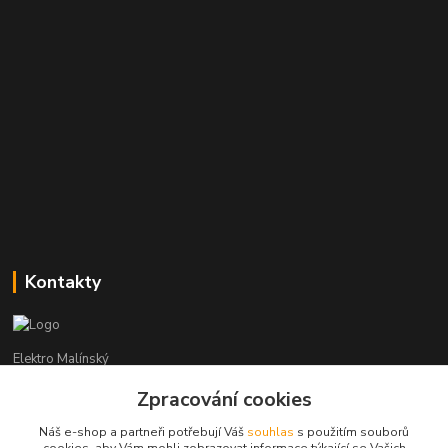
Kontakty
Elektro Malínský
Zpracování cookies
Vítězslav Malínský
+420 608 255 160
Náš e-shop a partneři potřebují Váš
souhlas
s použitím souborů
(Po-Čt - 8:30-16:00, Pá - 8:30-14:00)