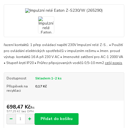
řazení kontaktů: 1 přep ovládací napětí 230V Impulzní relé Z-S... • Použití
pro ovládání elektrických spotřebičů v impulzním režimu • Jmen. proud
výstup. kontaktů 16 A při 230 V AC • Jmenovité zatížení pro AC-1 2000 VA
• Stupeň krytí IP20 • Průřez připojovaných vodičů 0,5–10 mm2
celý popis
Dostupnost
Skladem 1-2 ks
Příspěvek na
0,17 Kč
recyklaci
698,47 Kč
/
ks
577,25 Kč
bez DPH
Přidat do košíku