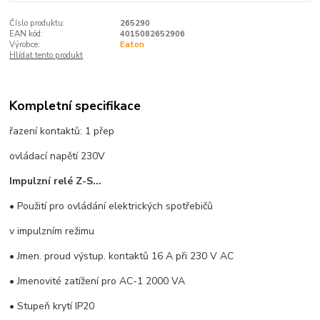
Číslo produktu:
265290
EAN kód:
4015082652906
Výrobce:
Eaton
Hlídat tento produkt
Kompletní specifikace
řazení kontaktů: 1 přep
ovládací napětí 230V
Impulzní relé Z-S...
• Použití pro ovládání elektrických spotřebičů
v impulzním režimu
• Jmen. proud výstup. kontaktů 16 A při 230 V AC
• Jmenovité zatížení pro AC-1 2000 VA
• Stupeň krytí IP20