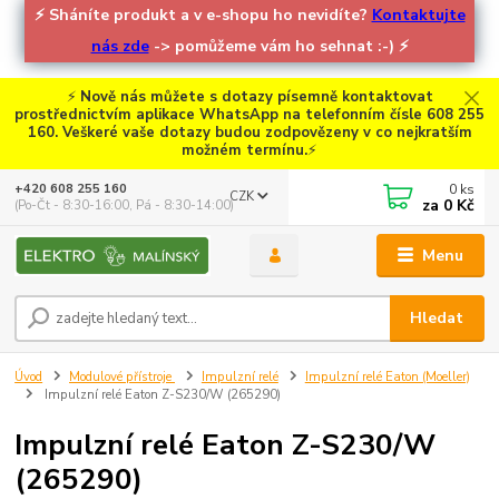
⚡
Sháníte produkt a v e-shopu ho nevidíte?
Kontaktujte
nás zde
-> pomůžeme vám ho sehnat :-)
⚡
⚡
Nově nás můžete s dotazy písemně kontaktovat
prostřednictvím aplikace WhatsApp na telefonním čísle 608 255
160. Veškeré vaše dotazy budou zodpovězeny v co nejkratším
možném termínu.
⚡
0
ks
+420 608 255 160
CZK
za
0 Kč
(Po-Čt - 8:30-16:00, Pá - 8:30-14:00)
Menu
Hledat
Úvod
Modulové přístroje
Impulzní relé
Impulzní relé Eaton (Moeller)
Impulzní relé Eaton Z-S230/W (265290)
Impulzní relé Eaton Z-S230/W
(265290)