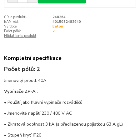
Číslo produktu:
248264
EAN kód:
4015082482640
Výrobce:
Eaton
Počet pólů:
2
Hlídat tento produkt
Kompletní specifikace
Počet pólů: 2
Jmenovitý proud: 40A
Vypínače ZP-A..
• Použití jako hlavní vypínače rozváděčů
• Jmenovité napětí 230 / 400 V AC
• Zkratová odolnost 3 kA (s předřazenou pojistkou 63 A gL)
• Stupeň krytí IP20