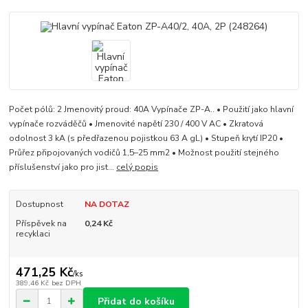
Počet pólů: 2 Jmenovitý proud: 40A Vypínače ZP-A.. • Použití jako hlavní
vypínače rozváděčů • Jmenovité napětí 230 / 400 V AC • Zkratová
odolnost 3 kA (s předřazenou pojistkou 63 A gL) • Stupeň krytí IP20 •
Průřez připojovaných vodičů 1,5–25 mm2 • Možnost použití stejného
příslušenství jako pro jist...
celý popis
Dostupnost
NA DOTAZ
Příspěvek na
0,24 Kč
recyklaci
471,25 Kč
/
ks
389,46 Kč
bez DPH
Přidat do košíku