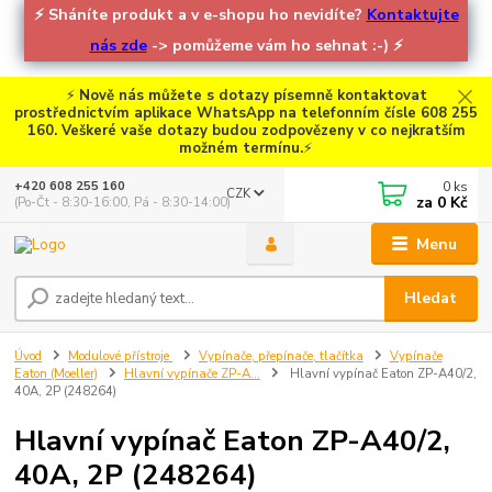
⚡
Sháníte produkt a v e-shopu ho nevidíte?
Kontaktujte
nás zde
-> pomůžeme vám ho sehnat :-)
⚡
⚡
Nově nás můžete s dotazy písemně kontaktovat
prostřednictvím aplikace WhatsApp na telefonním čísle 608 255
160. Veškeré vaše dotazy budou zodpovězeny v co nejkratším
možném termínu.
⚡
0
ks
+420 608 255 160
CZK
za
0 Kč
(Po-Čt - 8:30-16:00, Pá - 8:30-14:00)
Menu
Hledat
Úvod
Modulové přístroje
Vypínače, přepínače, tlačítka
Vypínače
Eaton (Moeller)
Hlavní vypínače ZP-A...
Hlavní vypínač Eaton ZP-A40/2,
40A, 2P (248264)
Hlavní vypínač Eaton ZP-A40/2,
40A, 2P (248264)