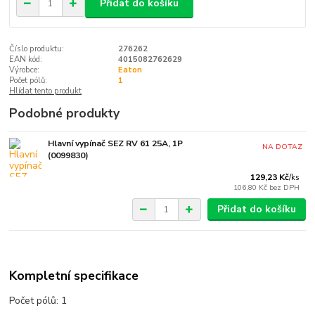
Přidat do košíku
Číslo produktu:
276262
EAN kód:
4015082762629
Výrobce:
Eaton
Počet pólů:
1
Hlídat tento produkt
Podobné produkty
Hlavní vypínač SEZ RV 61 25A, 1P
NA DOTAZ
(0099830)
129,23 Kč
/
ks
106,80 Kč
bez DPH
Přidat do košíku
Kompletní specifikace
Počet pólů: 1