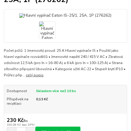
Počet pólů: 1 Jmenovitý proud: 25 A Hlavní vypínače IS • Použití jako
hlavní vypínače rozváděčů • Jmenovité napětí 240 / 415 V AC • Zkratová
odolnost 12,5 kA (pro In = 16–80 A) a 6 kA (pro In = 100–125 A) • Strana
síťového připojení libovolná • Kategorie užití AC-22 • Stupeň krytí IP10 •
Průřez přip...
celý popis
Dostupnost
Skladem více než 10 ks
Příspěvek na
0,13 Kč
recyklaci
230 Kč
/
ks
190,08 Kč
bez DPH