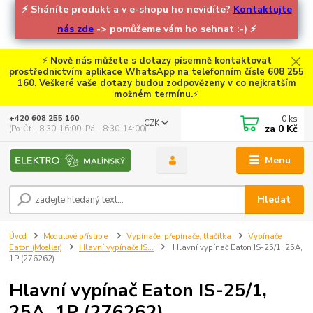
⚡
Sháníte produkt a v e-shopu ho nevidíte?
Kontaktujte
nás zde
-> pomůžeme vám ho sehnat :-)
⚡
⚡
Nově nás můžete s dotazy písemně kontaktovat
prostřednictvím aplikace WhatsApp na telefonním čísle 608 255
160. Veškeré vaše dotazy budou zodpovězeny v co nejkratším
možném termínu.
⚡
0
ks
+420 608 255 160
CZK
za
0 Kč
(Po-Čt - 8:30-16:00, Pá - 8:30-14:00)
Menu
Hledat
Úvod
Modulové přístroje
Vypínače, přepínače, tlačítka
Vypínače
Eaton (Moeller)
Hlavní vypínače IS...
Hlavní vypínač Eaton IS-25/1, 25A,
1P (276262)
Hlavní vypínač Eaton IS-25/1,
25A, 1P (276262)