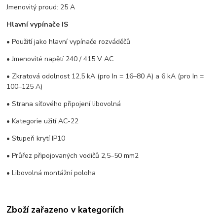
Jmenovitý proud: 25 A
Hlavní vypínače IS
• Použití jako hlavní vypínače rozváděčů
• Jmenovité napětí 240 / 415 V AC
• Zkratová odolnost 12,5 kA (pro In = 16–80 A) a 6 kA (pro In =
100–125 A)
• Strana síťového připojení libovolná
• Kategorie užití AC-22
• Stupeň krytí IP10
• Průřez připojovaných vodičů 2,5–50 mm2
• Libovolná montážní poloha
Zboží zařazeno v kategoriích