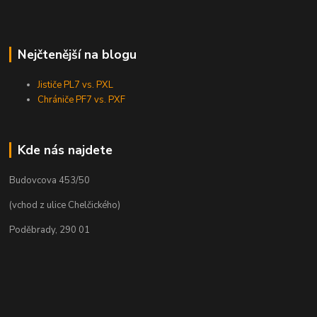
Nejčtenější na blogu
Jističe PL7 vs. PXL
Chrániče PF7 vs. PXF
Kde nás najdete
Budovcova 453/50
(vchod z ulice Chelčického)
Poděbrady, 290 01