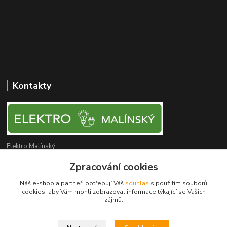
Kontakty
Elektro Malínský
Zpracování cookies
Vítězslav Malínský
+420 608 255 160
Náš e-shop a partneři potřebují Váš
souhlas
s použitím souborů
(Po-Čt - 8:30-16:00, Pá - 8:30-14:00)
cookies, aby Vám mohli zobrazovat informace týkající se Vašich
zájmů.
elektro-malinsky@seznam.cz