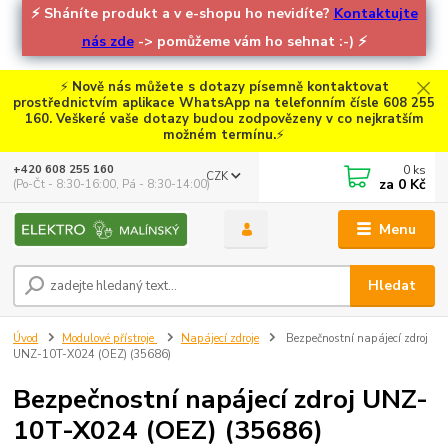
⚡
Sháníte produkt a v e-shopu ho nevidíte?
Kontaktujte
nás zde
-> pomůžeme vám ho sehnat :-)
⚡
⚡
Nově nás můžete s dotazy písemně kontaktovat
prostřednictvím aplikace WhatsApp na telefonním čísle 608 255
160. Veškeré vaše dotazy budou zodpovězeny v co nejkratším
možném termínu.
⚡
0
ks
+420 608 255 160
CZK
za
0 Kč
(Po-Čt - 8:30-16:00, Pá - 8:30-14:00)
Menu
Hledat
Úvod
Modulové přístroje
Napájecí zdroje
Bezpečnostní napájecí zdroj
UNZ-10T-X024 (OEZ) (35686)
Bezpečnostní napájecí zdroj UNZ-
10T-X024 (OEZ) (35686)