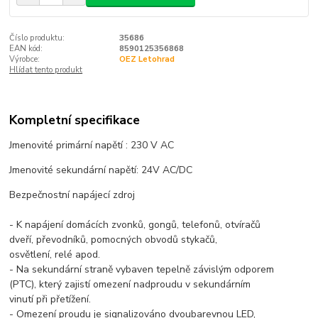
Číslo produktu:
35686
EAN kód:
8590125356868
Výrobce:
OEZ Letohrad
Hlídat tento produkt
Kompletní specifikace
Jmenovité primární napětí : 230 V AC
Jmenovité sekundární napětí: 24V AC/DC
Bezpečnostní napájecí zdroj
- K napájení domácích zvonků, gongů, telefonů, otvíračů
dveří, převodníků, pomocných obvodů stykačů,
osvětlení, relé apod.
- Na sekundární straně vybaven tepelně závislým odporem
(PTC), který zajistí omezení nadproudu v sekundárním
vinutí při přetížení.
- Omezení proudu je signalizováno dvoubarevnou LED,