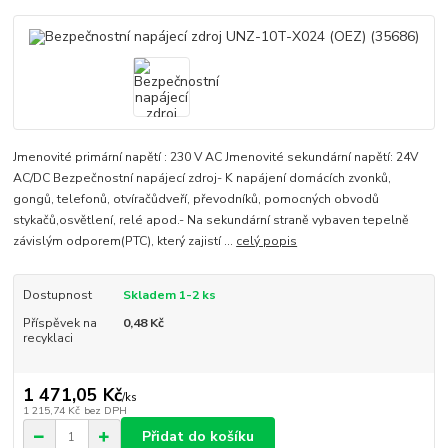
Jmenovité primární napětí : 230 V AC Jmenovité sekundární napětí: 24V
AC/DC Bezpečnostní napájecí zdroj- K napájení domácích zvonků,
gongů, telefonů, otvíračůdveří, převodníků, pomocných obvodů
stykačů,osvětlení, relé apod.- Na sekundární straně vybaven tepelně
závislým odporem(PTC), který zajistí ...
celý popis
Dostupnost
Skladem 1-2 ks
Příspěvek na
0,48 Kč
recyklaci
1 471,05 Kč
/
ks
1 215,74 Kč
bez DPH
Přidat do košíku