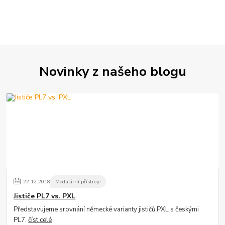
Novinky z našeho blogu
22
.
12
.
2018
Modulární přístroje
Jističe PL7 vs. PXL
Představujeme srovnání německé varianty jističů PXL s českými
PL7.
číst celé