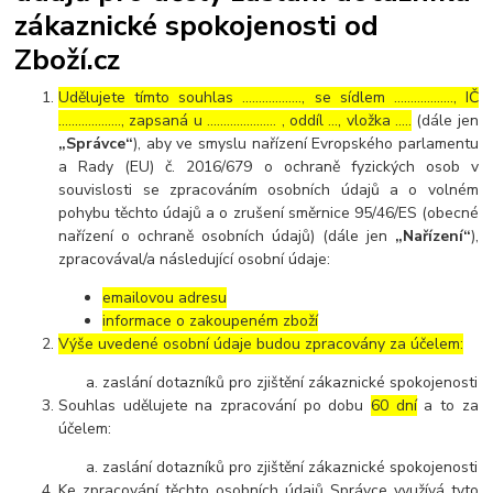
zákaznické spokojenosti od
Zboží.cz
Udělujete tímto souhlas ……………..., se sídlem ………………, IČ
………………., zapsaná u ………………… , oddíl …, vložka …..
(dále jen
„Správce“
), aby ve smyslu nařízení Evropského parlamentu
a Rady (EU) č. 2016/679 o ochraně fyzických osob v
souvislosti se zpracováním osobních údajů a o volném
pohybu těchto údajů a o zrušení směrnice 95/46/ES (obecné
nařízení o ochraně osobních údajů) (dále jen
„Nařízení“
),
zpracovával/a následující osobní údaje:
emailovou adresu
informace o zakoupeném zboží
Výše uvedené osobní údaje budou zpracovány za účelem:
zaslání dotazníků pro zjištění zákaznické spokojenosti
Souhlas udělujete na zpracování po dobu
60 dní
a to za
účelem:
zaslání dotazníků pro zjištění zákaznické spokojenosti
Ke zpracování těchto osobních údajů Správce využívá tyto