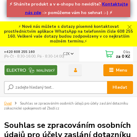
⚡
Sháníte produkt a v e-shopu ho nevidíte?
Kontaktujte
nás zde
-> pomůžeme vám ho sehnat :-)
⚡
⚡
Nově nás můžete s dotazy písemně kontaktovat
prostřednictvím aplikace WhatsApp na telefonním čísle 608 255
160. Veškeré vaše dotazy budou zodpovězeny v co nejkratším
možném termínu.
⚡
0
ks
+420 608 255 160
CZK
za
0 Kč
(Po-Čt - 8:30-16:00, Pá - 8:30-14:00)
Menu
Hledat
Úvod
Souhlas se zpracováním osobních údajů pro účely zaslání dotazníku
zákaznické spokojenosti od Zboží.cz
Souhlas se zpracováním osobních
údajů pro účely zaslání dotazníku