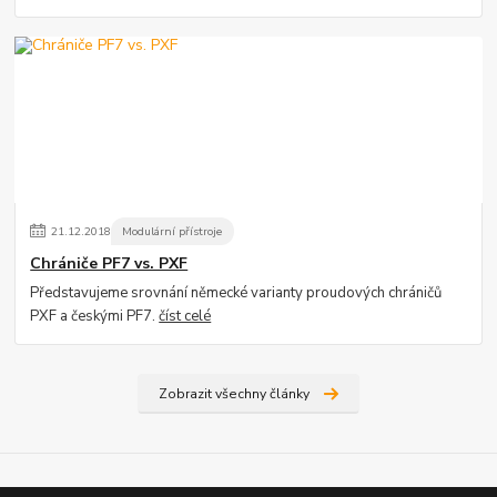
21
.
12
.
2018
Modulární přístroje
Chrániče PF7 vs. PXF
Představujeme srovnání německé varianty proudových chráničů
PXF a českými PF7.
číst celé
Zobrazit všechny články