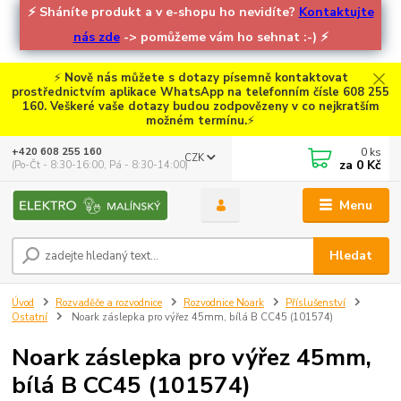
⚡
Sháníte produkt a v e-shopu ho nevidíte?
Kontaktujte
nás zde
-> pomůžeme vám ho sehnat :-)
⚡
⚡
Nově nás můžete s dotazy písemně kontaktovat
prostřednictvím aplikace WhatsApp na telefonním čísle 608 255
160. Veškeré vaše dotazy budou zodpovězeny v co nejkratším
možném termínu.
⚡
0
ks
+420 608 255 160
CZK
za
0 Kč
(Po-Čt - 8:30-16:00, Pá - 8:30-14:00)
Menu
Hledat
Úvod
Rozvaděče a rozvodnice
Rozvodnice Noark
Příslušenství
Ostatní
Noark záslepka pro výřez 45mm, bílá B CC45 (101574)
Noark záslepka pro výřez 45mm,
bílá B CC45 (101574)