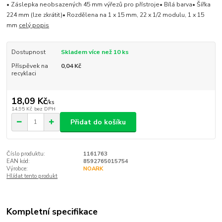
• Záslepka neobsazených 45 mm výřezů pro přístroje• Bílá barva• Šířka
224 mm (lze zkrátit)• Rozdělena na 1 x 15 mm, 22 x 1/2 modulu, 1 x 15
mm
celý popis
Dostupnost
Skladem více než 10 ks
Příspěvek na
0,04 Kč
recyklaci
18,09 Kč
/
ks
14,95 Kč
bez DPH
Přidat do košíku
Číslo produktu:
1161763
EAN kód:
8592765015754
Výrobce:
NOARK
Hlídat tento produkt
Kompletní specifikace