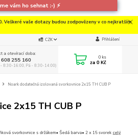
e vám ho sehnat :-)
⚡
. Veškeré vaše dotazy budou zodpovězeny v co nejkratším
Přihlášení
CZK
t a otevírací doba:
0
ks
 608 255 160
za
0 Kč
 - 8:30-16:00, Pá - 8:30-14:00)
Noark dodatečná izolovaná svorkovnice 2x15 TH CUB P
nice 2x15 TH CUB P
ňková svorkovnice s držákem• Šedá barva• 2 x 15 svorek
celý