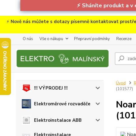
⚡
Sháníte produkt a v 
⚡
Nově nás můžete s dotazy písemně kontaktovat prostře
O nás
Vše o nákupu
Přepravní podmínky
Recenze
Úvod
R
!!! VÝPRODEJ !!!
(101577)
Noar
Elektroměrové rozvaděče
(101
Elektroinstalace ABB
Elektroinstalace