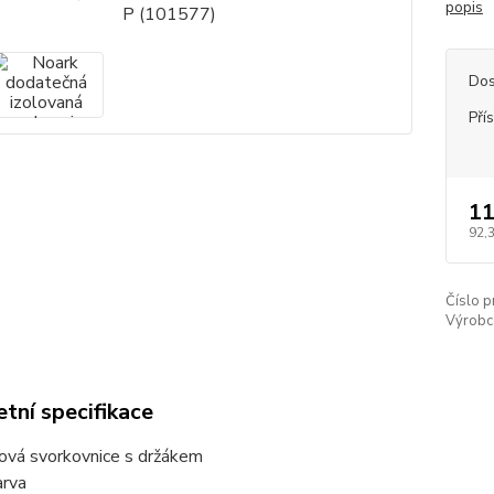
popis
Dos
Pří
11
92,
Číslo p
Výrobc
tní specifikace
ová svorkovnice s držákem
arva