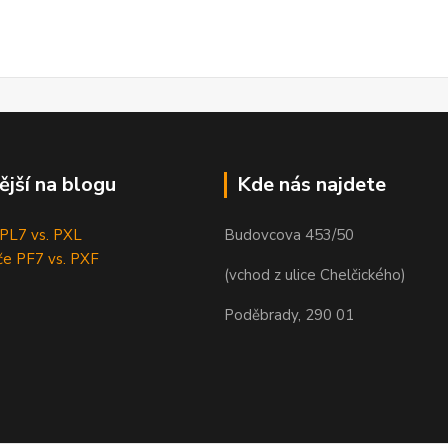
ější na blogu
Kde nás najdete
e PL7 vs. PXL
Budovcova 453/50
če PF7 vs. PXF
(vchod z ulice Chelčického)
Poděbrady, 290 01