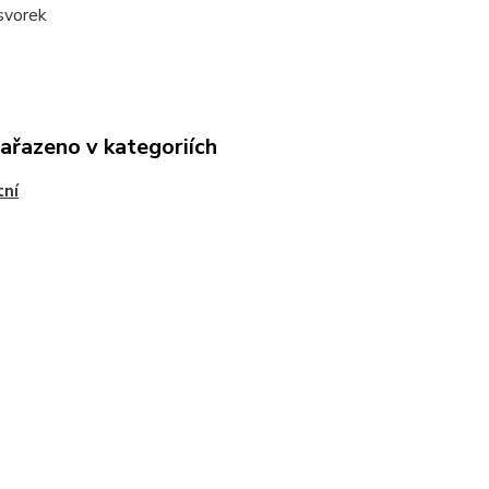
svorek
zařazeno v kategoriích
tní