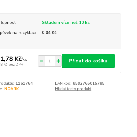
tupnost
Skladem více než 10 ks
spěvek na recyklaci
0,04 Kč
1,78 Kč
/
ks
Přidat do košíku
38 Kč
bez DPH
roduktu:
1161764
EAN kód:
8592765015785
e:
NOARK
Hlídat tento produkt