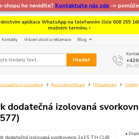
e-shopu ho nevidíte?
Kontaktujte nás zde
-> pomůžem
dnictvím aplikace WhatsApp na telefonním čísle 608 255 160
možném termínu.
⚡
Kontakty
Vrácení zboží a reklamace
Blog
Kontak
Hledat
+420
(Po-Čt
ozvaděče a rozvodnice
Rozvodnice Noark
Příslušenství
Ostatní
k dodatečná izolovaná svorkov
577)
• Dopl