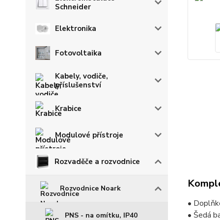
Schneider
Elektronika
Fotovoltaika
Kabely, vodiče,
příslušenství
Krabice
Modulové přístroje
Rozvaděče a rozvodnice
Komple
Rozvodnice Noark
• Doplňk
• Šedá b
PNS - na omítku, IP40