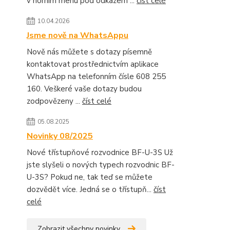
v horním menu pod odkazem ...
číst celé
10.04.2026
Jsme nově na WhatsAppu
Nově nás můžete s dotazy písemně
kontaktovat prostřednictvím aplikace
WhatsApp na telefonním čísle 608 255
160. Veškeré vaše dotazy budou
zodpovězeny ...
číst celé
05.08.2025
Novinky 08/2025
Nové třístupňové rozvodnice BF-U-3S Už
jste slyšeli o nových typech rozvodnic BF-
U-3S? Pokud ne, tak teď se můžete
dozvědět více. Jedná se o třístupň...
číst
celé
Zobrazit všechny novinky