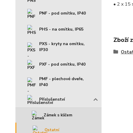
• 2 x 15 
PNF - pod omítku, IP40
PHS - na omítku, IP65
Zboží 
PXS - kryty na omítku,
IP30
Osta
PXF - pod omítku, IP40
PMF - plechové dveře,
IP40
Příslušenství
Zámek s klíčem
Ostatní